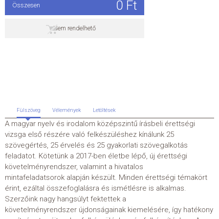
0 Ft
Összesen
ÁLTALÁNOS SZERZŐDÉSI FELTÉTELEK
Nem rendelhető
ADATKEZELÉSI ÉS ADATVÉDELMI SZABÁLYZAT
KAPCSOLAT
Fülszöveg
Vélemények
Letöltések
A magyar nyelv és irodalom középszintű írásbeli érettségi
vizsga első
részére való felkészüléshez kínálunk 25
szövegértés, 25 érvelés és 25
gyakorlati szövegalkotás
feladatot. Kötetünk a 2017-ben életbe lépő, új
érettségi
követelményrendszer, valamint a hivatalos
mintafeladatsorok
alapján készült. Minden érettségi témakört
érint, ezáltal összefoglalásra
és ismétlésre is alkalmas.
Szerzőink nagy hangsúlyt fektettek a
követelményrendszer
újdonságainak kiemelésére, így hatékony