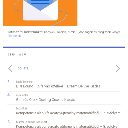
Iratkozz fel hírlevelünkre! Könyvek, akciók, hírek, újdonságok és még több könyv!
Részletek...
TOPLISTA
Toplista
Sable Sorensen
Dire Bound – A farkas köteléke – Dream Deluxe Kiadás
Alex Aster
Grim és Oro – Dueling Crowns Kiadás
Soós Edit
Kompetencia alapú feladatgyűjtemény matematikából – 7. évfolyam
Maróti Lászlóné
,
Soós Edit
Kompetencia alapú feladatgyűjtemény matematikából – 8. évfolyam