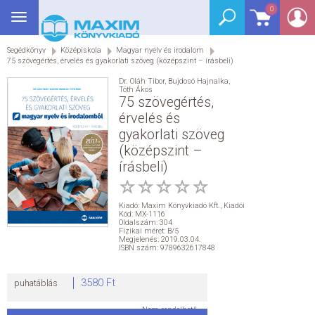
0
Toggle
BEJELENTKEZÉS
navigation
Segédkönyv
Középiskola
Magyar nyelv és irodalom
SEGÉDKÖNYV
75 szövegértés, érvelés és gyakorlati szöveg (középszint – írásbeli)
Dr. Oláh Tibor
,
Bujdosó Hajnalka
,
NYELVKÖNYV
Tóth Ákos
75 szövegértés,
érvelés és
GRIMM SZÓTÁR
gyakorlati szöveg
(középszint –
DREAM KÖNYVEK
írásbeli)
E-KÖNYVEK
Kiadó:
Maxim Könyvkiadó Kft.
,
Kiadói
Kód: MX-1116
Oldalszám: 304
Fizikai méret: B/5
AKCIÓ
Megjelenés: 2019.03.04.
ISBN szám: 9789632617848
SEGÍTHETEK?
3580 Ft
puhatáblás
HÍREK
Nem rendelhető