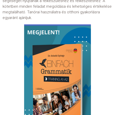
segítséget
nyújtanak a felkészüléshez és felkészítéshez. A
kötetben minden feladat
megoldása és lehetséges értékelése
megtalálható. Tanórai használatra
és otthoni gyakorlásra
egyaránt ajánljuk.