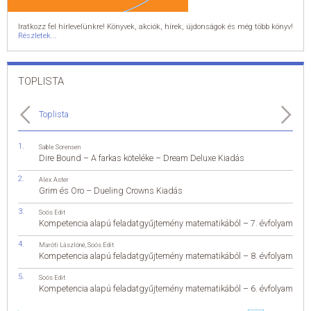
Iratkozz fel hírlevelünkre! Könyvek, akciók, hírek, újdonságok és még több könyv!
Részletek...
TOPLISTA
Toplista
Sable Sorensen
Dire Bound – A farkas köteléke – Dream Deluxe Kiadás
Alex Aster
Grim és Oro – Dueling Crowns Kiadás
Soós Edit
Kompetencia alapú feladatgyűjtemény matematikából – 7. évfolyam
Maróti Lászlóné
,
Soós Edit
Kompetencia alapú feladatgyűjtemény matematikából – 8. évfolyam
Soós Edit
Kompetencia alapú feladatgyűjtemény matematikából – 6. évfolyam