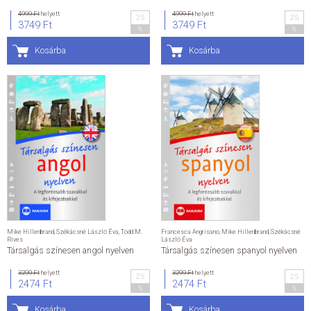
4999 Ft
helyett
4999 Ft
helyett
25
25
ÁLTALÁNOS SZERZŐDÉSI FELTÉTELEK
3749 Ft
3749 Ft
%
%
Kosárba
Kosárba
ADATKEZELÉSI ÉS ADATVÉDELMI SZABÁLYZAT
KAPCSOLAT
Mike Hillenbrand
,
Székácsné László Éva
,
Todd M.
Francesca Angrisano
,
Mike Hillenbrand
,
Székácsné
Rives
László Éva
Társalgás színesen angol nyelven
Társalgás színesen spanyol nyelven
3299 Ft
helyett
3299 Ft
helyett
25
25
2474 Ft
2474 Ft
%
%
Kosárba
Kosárba