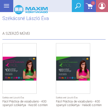
0
Toggle
BEJELENTKEZÉS
navigation
Székácsné László Éva
SEGÉDKÖNYV
NYELVKÖNYV
A SZERZŐ MŰVEI
GRIMM SZÓTÁR
DREAM KÖNYVEK
E-KÖNYVEK
AKCIÓ
SEGÍTHETEK?
Székácsné László Éva
Székácsné László Éva
Fácil Práctica de vocabulario - 400
Fácil Práctica de vocabulario - 400
HÍREK
spanyol szókártya - Kezdő szinten
spanyol szókártya - Haladó szinten