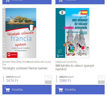
Michael Péan
,
Mike Hillenbrand
,
Székácsné László
Székácsné László Éva
Éva
888 kérdés és válasz spanyol
Társalgás színesen francia nyelven
nyelvből
3299 Ft
helyett
3980 Ft
helyett
25
25
2474 Ft
2985 Ft
%
%
Kosárba
Kosárba