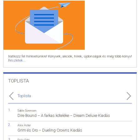
Iratkozz fel hírlevelünkre! Könyvek, akciók, hírek, újdonságok és még több könyv!
Részletek...
TOPLISTA
Toplista
Sable Sorensen
Dire Bound – A farkas köteléke – Dream Deluxe Kiadás
Alex Aster
Grim és Oro – Dueling Crowns Kiadás
Soós Edit