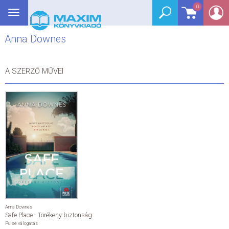
0
Toggle
BEJELENTKEZÉS
navigation
Anna Downes
SEGÉDKÖNYV
NYELVKÖNYV
A SZERZŐ MŰVEI
GRIMM SZÓTÁR
DREAM KÖNYVEK
E-KÖNYVEK
AKCIÓ
SEGÍTHETEK?
Anna Downes
Safe Place - Törékeny biztonság
HÍREK
Pulse válogatás