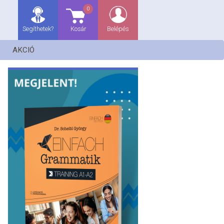
0
Segíthetek?
Kosár
Belépés
AKCIÓ