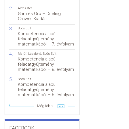
Alex Aster
Grim és Oro – Dueling
Crowns Kiadás
Soós Edit
Kompetencia alapú
feladatgyűjtemény
matematikából – 7. évfolyam
Maróti Lászlóné
,
Soós Edit
Kompetencia alapú
feladatgyűjtemény
matematikából – 8. évfolyam
Soós Edit
Kompetencia alapú
feladatgyűjtemény
matematikából – 6. évfolyam
Még több
FACEBOOK