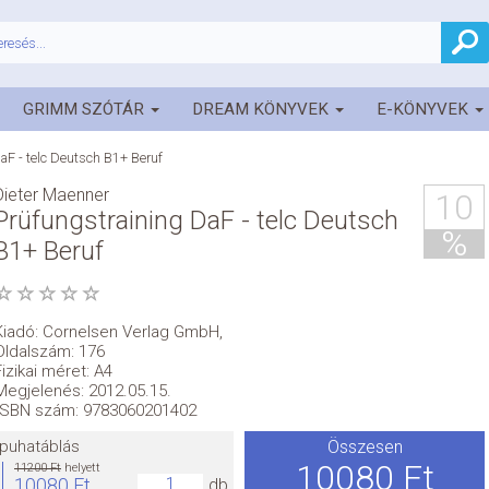
GRIMM SZÓTÁR
DREAM KÖNYVEK
E-KÖNYVEK
aF - telc Deutsch B1+ Beruf
Dieter Maenner
10
Prüfungstraining DaF - telc Deutsch
%
B1+ Beruf
Kiadó:
Cornelsen Verlag GmbH
,
Oldalszám: 176
Fizikai méret: A4
Megjelenés: 2012.05.15.
ISBN szám: 9783060201402
puhatáblás
Összesen
10080 Ft
11200 Ft
helyett
10080 Ft
db