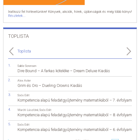
Iratkozz fel hírlevelünkre! Könyvek, akciók, hírek, újdonságok és még több könyv!
Részletek...
TOPLISTA
Toplista
Sable Sorensen
Dire Bound – A farkas köteléke – Dream Deluxe Kiadás
Alex Aster
Grim és Oro – Dueling Crowns Kiadás
Soós Edit
Kompetencia alapú feladatgyűjtemény matematikából – 7. évfolyam
Maróti Lászlóné
,
Soós Edit
Kompetencia alapú feladatgyűjtemény matematikából – 8. évfolyam
Soós Edit
Kompetencia alapú feladatgyűjtemény matematikából – 6. évfolyam