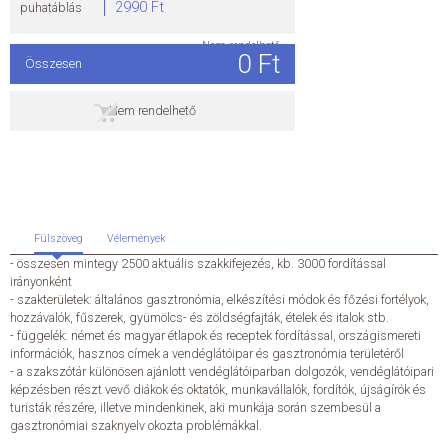
2990 Ft
puhatáblás
ÁLTALÁNOS SZERZŐDÉSI FELTÉTELEK
Nem rendelhető
0 Ft
Összesen
ADATKEZELÉSI ÉS ADATVÉDELMI SZABÁLYZAT
Nem rendelhető
KAPCSOLAT
Fülszöveg
Vélemények
- összesen mintegy 2500 aktuális szakkifejezés, kb. 3000 fordítással
irányonként
- szakterületek: általános gasztronómia, elkészítési módok és főzési fortélyok,
hozzávalók, fűszerek, gyümölcs- és zöldségfajták, ételek és italok stb.
- függelék: német és magyar étlapok és receptek fordítással, országismereti
információk, hasznos címek a vendéglátóipar és gasztronómia területéről
- a szakszótár különösen ajánlott vendéglátóiparban dolgozók, vendéglátóipari
képzésben részt vevő diákok és oktatók, munkavállalók, fordítók, újságírók és
turisták részére, illetve mindenkinek, aki munkája során szembesül a
gasztronómiai szaknyelv okozta problémákkal.