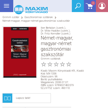
0
Toggle
BEJELENTKEZÉS
navigation
Grimm szótár
Gasztronómiai szótárak
SEGÉDKÖNYV
Német-magyar, magyar-német gasztronómiai szakszótár
Iker Bertalan (szerk.)
,
NYELVKÖNYV
Dr. Mike Hadoke (szerk.)
,
Dr. Fritz Kerndter (szerk.)
Német-magyar,
GRIMM SZÓTÁR
magyar-német
gasztronómiai
szakszótár
DREAM KÖNYVEK
Grimm szótárak
E-KÖNYVEK
Kiadó:
Maxim Könyvkiadó Kft.
,
Kiadói
Kód: MX-1336
Oldalszám: 96
AKCIÓ
Borító: puhafedeles
Megjelenés: 2008.07.07.
ISBN szám: 9789637460579
SZJ/VTSZ szám: 490110
SEGÍTHETEK?
Lapozz
bele!
HÍREK