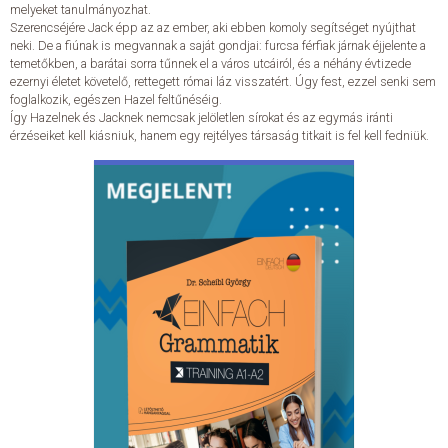
melyeket tanulmányozhat.
Szerencséjére Jack épp az az ember, aki ebben komoly segítséget nyújthat
neki. De a fiúnak is megvannak a saját gondjai: furcsa férfiak járnak éjjelente a
temetőkben, a barátai sorra tűnnek el a város utcáiról, és a néhány évtizede
ezernyi életet követelő, rettegett római láz visszatért. Úgy fest, ezzel senki sem
foglalkozik, egészen Hazel feltűnéséig.
Így Hazelnek és Jacknek nemcsak jelöletlen sírokat és az egymás iránti
érzéseiket kell kiásniuk, hanem egy rejtélyes társaság titkait is fel kell fedniük.