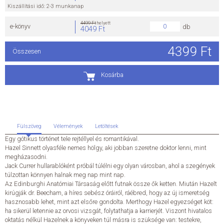
Kiszállítási idő: 2-3 munkanap
ÁLTALÁNOS SZERZŐDÉSI FELTÉTELEK
4499 Ft
helyett
e-könyv
db
4049 Ft
ADATKEZELÉSI ÉS ADATVÉDELMI SZABÁLYZAT
4399 Ft
Összesen
KAPCSOLAT
Kosárba
Fülszöveg
Vélemények
Letöltések
Egy gótikus történet tele rejtéllyel és romantikával.
Hazel Sinnett olyasféle nemes hölgy, aki jobban szeretne doktor lenni, mint
megházasodni.
Jack Currer hullarablóként próbál túlélni egy olyan városban, ahol a szegények
túlzottan könnyen halnak meg nap mint nap.
Az Edinburghi Anatómiai Társaság előtt futnak össze ők ketten. Miután Hazelt
kirúgják dr. Beecham, a híres sebész óráiról, ráébred, hogy az új ismeretség
hasznosabb lehet, mint azt elsőre gondolta. Merthogy Hazel egyezséget köt:
ha sikerül letennie az orvosi vizsgát, folytathatja a karrierjét. Viszont hivatalos
oktatás nélkül Hazelnek a könyveken túl másra is szüksége van: testekre,