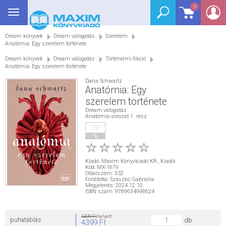
0
Toggle
BEJELENTKEZÉS
navigation
Dream könyvek
Dream válogatás
Szerelem
SEGÉDKÖNYV
Anatómia: Egy szerelem története
Dream könyvek
Dream válogatás
Történelmi fikció
NYELVKÖNYV
Anatómia: Egy szerelem története
Dana Schwartz
Anatómia: Egy
GRIMM SZÓTÁR
szerelem története
Dream válogatás
DREAM KÖNYVEK
Anatómia-sorozat 1. rész
20
%
E-KÖNYVEK
Kiadó:
Maxim Könyvkiadó Kft.
,
Kiadói
AKCIÓ
Kód: MX-1679
Oldalszám: 352
Fordította: Szaszkó Gabriella
Megjelenés: 2024.12.10.
ISBN szám: 9789634998624
SEGÍTHETEK?
5499 Ft
helyett
HÍREK
puhatáblás
db
4399 Ft