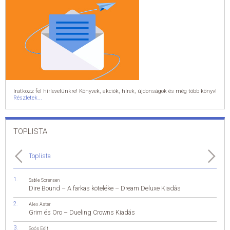
Iratkozz fel hírlevelünkre! Könyvek, akciók, hírek, újdonságok és még több könyv!
Részletek...
TOPLISTA
Toplista
Sable Sorensen
Dire Bound – A farkas köteléke – Dream Deluxe Kiadás
Alex Aster
Grim és Oro – Dueling Crowns Kiadás
Soós Edit