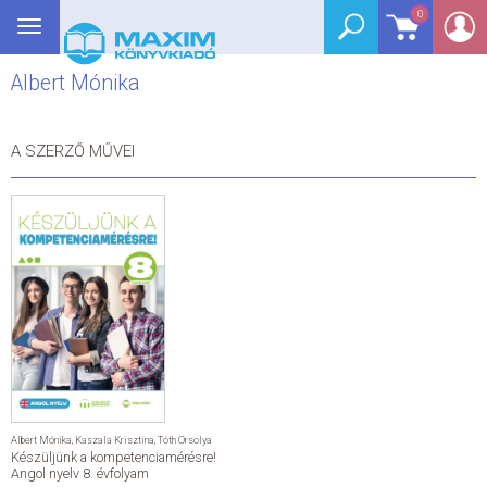
0
Toggle
BEJELENTKEZÉS
navigation
Albert Mónika
SEGÉDKÖNYV
NYELVKÖNYV
A SZERZŐ MŰVEI
GRIMM SZÓTÁR
DREAM KÖNYVEK
E-KÖNYVEK
AKCIÓ
SEGÍTHETEK?
Albert Mónika
,
Kaszala Krisztina
,
Tóth Orsolya
Készüljünk a kompetenciamérésre!
HÍREK
Angol nyelv 8. évfolyam