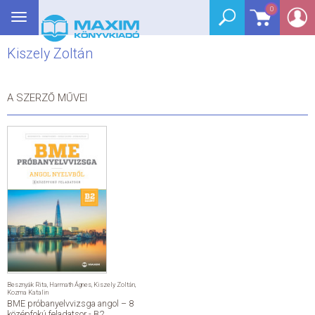
0
Toggle
BEJELENTKEZÉS
navigation
Kiszely Zoltán
SEGÉDKÖNYV
NYELVKÖNYV
A SZERZŐ MŰVEI
GRIMM SZÓTÁR
DREAM KÖNYVEK
E-KÖNYVEK
AKCIÓ
SEGÍTHETEK?
Besznyák Rita
,
Harmath Ágnes
,
Kiszely Zoltán
,
Kozma Katalin
BME próbanyelvvizsga angol – 8
HÍREK
középfokú feladatsor - B2