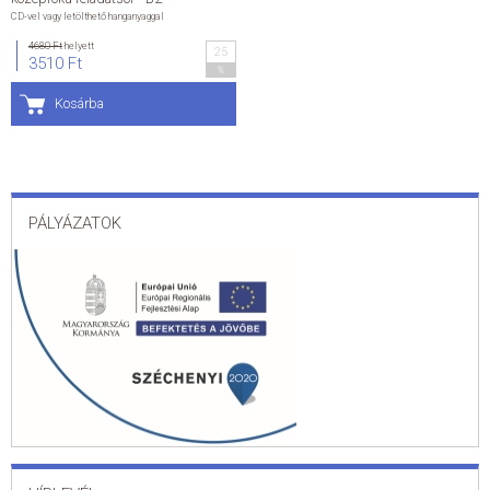
CD-vel vagy letölthető hanganyaggal
ÁLTALÁNOS SZERZŐDÉSI FELTÉTELEK
4680 Ft
helyett
25
3510 Ft
%
ADATKEZELÉSI ÉS ADATVÉDELMI SZABÁLYZAT
Kosárba
KAPCSOLAT
PÁLYÁZATOK