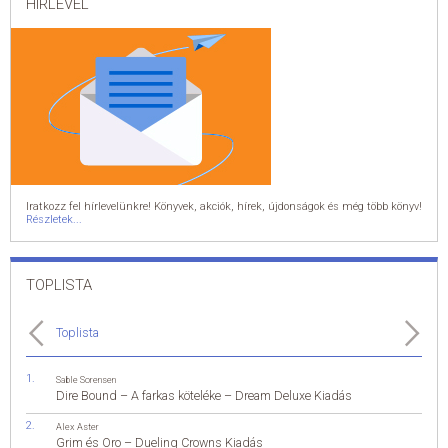
HÍRLEVÉL
Iratkozz fel hírlevelünkre! Könyvek, akciók, hírek, újdonságok és még több könyv!
Részletek...
TOPLISTA
Toplista
Sable Sorensen
Dire Bound – A farkas köteléke – Dream Deluxe Kiadás
Alex Aster
Grim és Oro – Dueling Crowns Kiadás