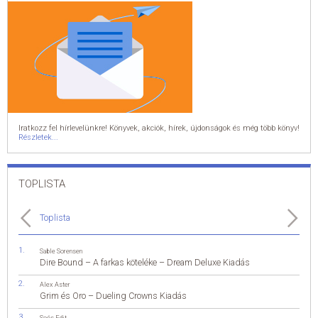
Iratkozz fel hírlevelünkre! Könyvek, akciók, hírek, újdonságok és még több könyv!
Részletek...
TOPLISTA
Toplista
Sable Sorensen
Dire Bound – A farkas köteléke – Dream Deluxe Kiadás
Alex Aster
Grim és Oro – Dueling Crowns Kiadás
Soós Edit