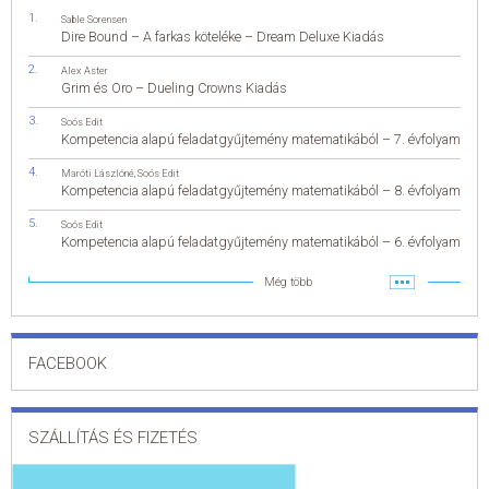
Sable Sorensen
Dire Bound – A farkas köteléke – Dream Deluxe Kiadás
Alex Aster
Grim és Oro – Dueling Crowns Kiadás
Soós Edit
Kompetencia alapú feladatgyűjtemény matematikából – 7. évfolyam
Maróti Lászlóné
,
Soós Edit
Kompetencia alapú feladatgyűjtemény matematikából – 8. évfolyam
Soós Edit
Kompetencia alapú feladatgyűjtemény matematikából – 6. évfolyam
Még több
FACEBOOK
SZÁLLÍTÁS ÉS FIZETÉS