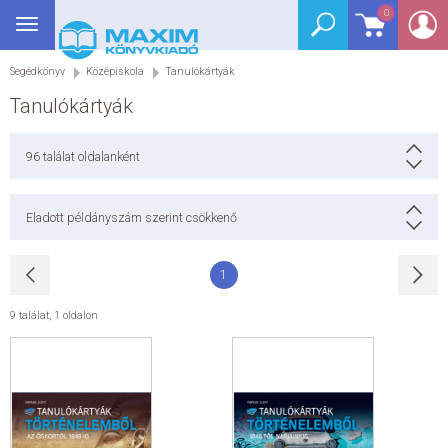
0
Toggle
BEJELENTKEZÉS
navigation
Segédkönyv
Középiskola
Tanulókártyák
SEGÉDKÖNYV
Tanulókártyák
NYELVKÖNYV
96
találat oldalanként
GRIMM SZÓTÁR
Eladott példányszám szerint csökkenő
DREAM KÖNYVEK
1
E-KÖNYVEK
9 találat
,
1 oldalon
AKCIÓ
SEGÍTHETEK?
HÍREK