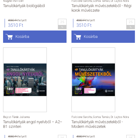
Nagyné Páll Edit
Falcione Sarolta
,
Gortva Tamás
,
Dr. Lajtos Nóra
Tanulókártyák biológiából
Tanulókártyák művészetekből - Régi
korok művészete
4680 Ft
helyett
4680 Ft
helyett
25
25
3510 Ft
3510 Ft
%
%
Kosárba
Kosárba
Bajczi Tünde Julianna
Falcione Sarolta
,
Gortva Tamás
,
Dr. Lajtos Nóra
Tanulókártyák angol nyelvből – A2–
Tanulókártyák művészetekből -
B1 szinten
Modern művészetek
4680 Ft
helyett
4680 Ft
helyett