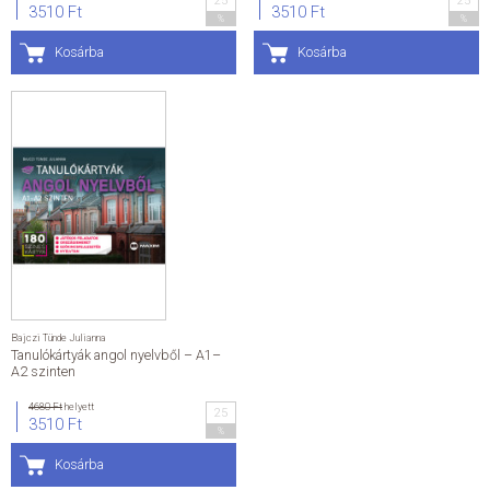
25
25
3510 Ft
3510 Ft
%
%
Kosárba
Kosárba
Bajczi Tünde Julianna
Tanulókártyák angol nyelvből – A1–
A2 szinten
4680 Ft
helyett
25
3510 Ft
%
Kosárba