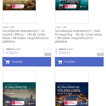
ÁLTALÁNOS SZERZŐDÉSI FELTÉTELEK
ADATKEZELÉSI ÉS ADATVÉDELMI SZABÁLYZAT
Farkas Judit
Farkas Judit
Tanulókártyák történelemből – Az
Tanulókártyák történelemből –1848-
KAPCSOLAT
őskortól 1848-ig – 180 db színes
tól napjainkig - 180 db színes kártya
kártya + 88 oldalas megoldófüzet és
+ 88 oldalas megoldófüzet és
játéktábla
játéktábla
4980 Ft
helyett
4980 Ft
helyett
25
25
3735 Ft
3735 Ft
%
%
Kosárba
Kosárba