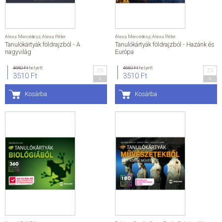
Alexa Mercédesz
,
Alexa Péter
Alexa Mercédesz
,
Alexa Péter
Tanulókártyák földrajzból - A
Tanulókártyák földrajzból - Hazánk és
nagyvilág
Európa
4680 Ft
helyett
4680 Ft
helyett
25
25
3510 Ft
3510 Ft
%
%
Kosárba
Kosárba