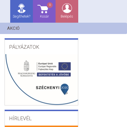
0
Segíthetek?
Kosár
Belépés
AKCIÓ
PÁLYÁZATOK
HÍRLEVÉL