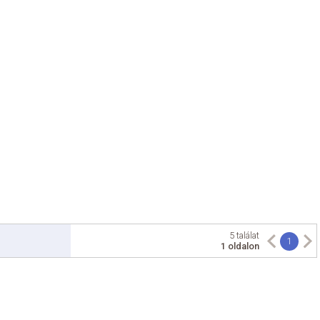
5 találat
1
1 oldalon