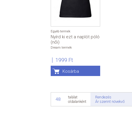
Egyéb termék
Nyírd ki ezt a naplót póló
(női)
Dream termék
1999 Ft
Kosárba
Rendezés
találat
48
Ár szerint növekvő
oldalanként