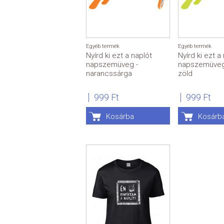
Egyéb termék
Egyéb termék
Nyírd ki ezt a naplót
Nyírd ki ezt a
napszemüveg -
napszemüveg
narancssárga
zöld
999 Ft
999 Ft
Kosárba
Kosárb