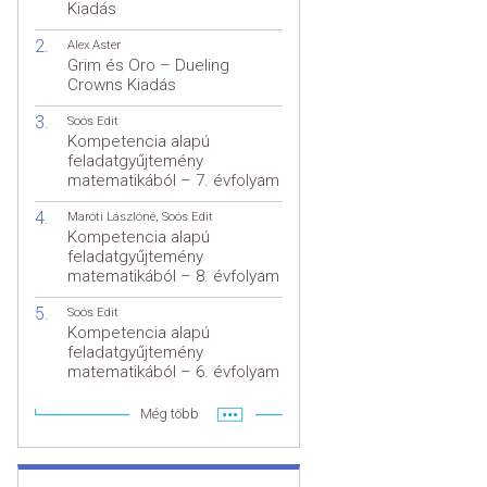
Kiadás
Alex Aster
Grim és Oro – Dueling
Crowns Kiadás
Soós Edit
Kompetencia alapú
feladatgyűjtemény
matematikából – 7. évfolyam
Maróti Lászlóné
,
Soós Edit
Kompetencia alapú
feladatgyűjtemény
matematikából – 8. évfolyam
Soós Edit
Kompetencia alapú
feladatgyűjtemény
matematikából – 6. évfolyam
Még több