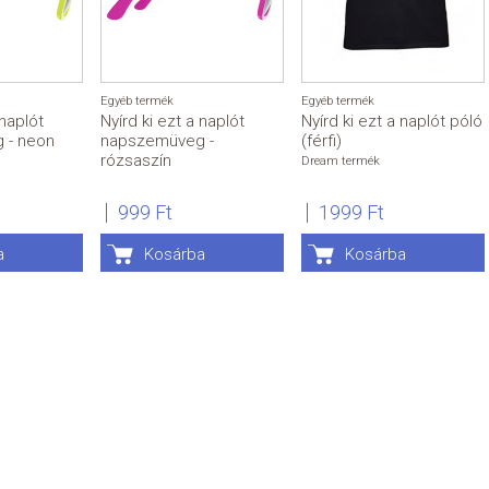
Egyéb termék
Egyéb termék
 naplót
Nyírd ki ezt a naplót
Nyírd ki ezt a naplót póló
 - neon
napszemüveg -
(férfi)
rózsaszín
Dream termék
999 Ft
1999 Ft
a
Kosárba
Kosárba