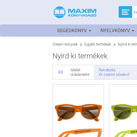
SEGÉDKÖNYV
NYELVKÖNYV
Dream könyvek
Egyéb termékek
Nyírd ki te
Nyírd ki termékek
Rendezés
találat
48
Ár szerint növekvő
oldalanként