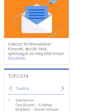
Iratkozz fel hírlevelünkre!
Könyvek, akciók, hírek,
újdonságok és még több könyv!
Részletek...
TOPLISTA
Toplista
Sable Sorensen
Dire Bound – A farkas
köteléke – Dream Deluxe