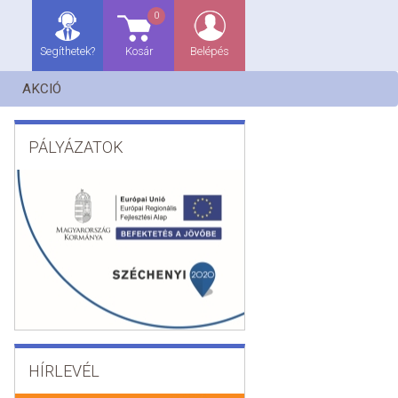
0
Segíthetek?
Kosár
Belépés
AKCIÓ
PÁLYÁZATOK
HÍRLEVÉL