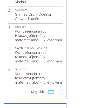
Kiadás
Alex Aster
Grim és Oro – Dueling
Crowns Kiadás
Soós Edit
Kompetencia alapú
feladatgyűjtemény
matematikából – 7. évfolyam
Maróti Lászlóné
,
Soós Edit
Kompetencia alapú
feladatgyűjtemény
matematikából – 8. évfolyam
Soós Edit
Kompetencia alapú
feladatgyűjtemény
matematikából – 6. évfolyam
Még több