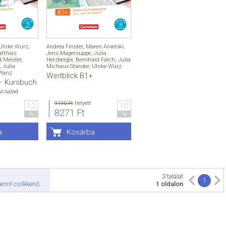
Ulrike Würz
,
Andrea Finster
,
Maren Anielski
,
tthias
Jens Magersuppe
,
Julia
d Meister
,
Herzberger
,
Bernhard Falch
,
Julia
,
Julia
Michaux-Stander
,
Ulrike Würz
Planz
Weitblick B1+
 – Kursbuch
vcsalád
9190 Ft
helyett
10
10
8271 Ft
%
%
a
Kosárba
3 találat
1
erint csökkenő
1 oldalon