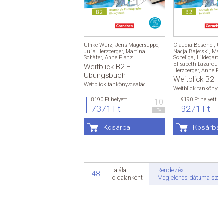
Ulrike Würz
,
Jens Magersuppe
,
Claudia Böschel
,
Julia Herzberger
,
Martina
Nadja Bajerski
,
Ma
Schäfer
,
Anne Planz
Scheliga
,
Hildegar
Elisabeth Lazarou
Weitblick B2 –
Herzberger
,
Anne 
Übungsbuch
Weitblick B2
Weitblick tankönyvcsalád
Weitblick tanköny
8190 Ft
helyett
9190 Ft
helyett
10
7371 Ft
8271 Ft
%
Kosárba
Kosárb
Rendezés
találat
48
Megjelenés dátuma sz
oldalanként