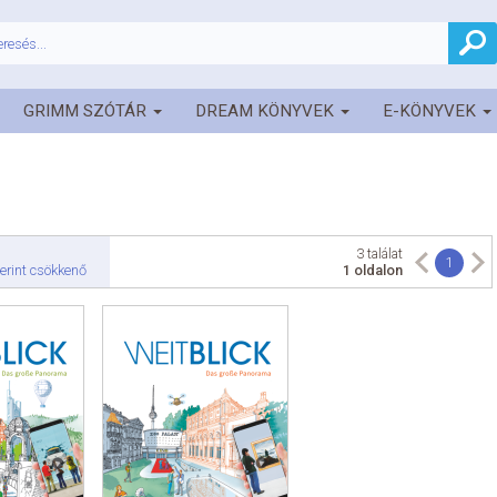
GRIMM SZÓTÁR
DREAM KÖNYVEK
E-KÖNYVEK
3 találat
1
erint csökkenő
1 oldalon