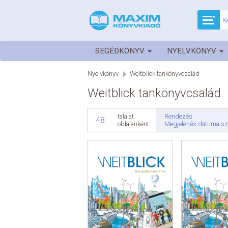
SEGÉDKÖNYV
NYELVKÖNYV
Nyelvkönyv
Weitblick tankönyvcsalád
Weitblick tankönyvcsalád
Rendezés
találat
48
Megjelenés dátuma sz
oldalanként