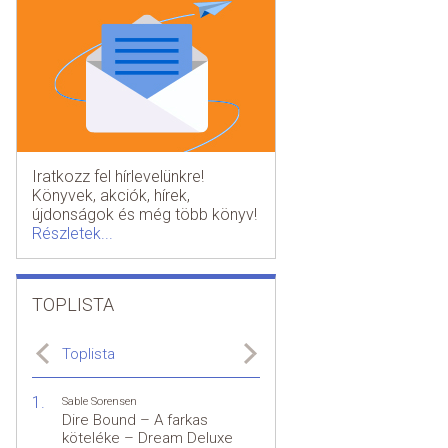
Iratkozz fel hírlevelünkre!
Könyvek, akciók, hírek,
újdonságok és még több könyv!
Részletek...
TOPLISTA
Toplista
Sable Sorensen
Dire Bound – A farkas
köteléke – Dream Deluxe