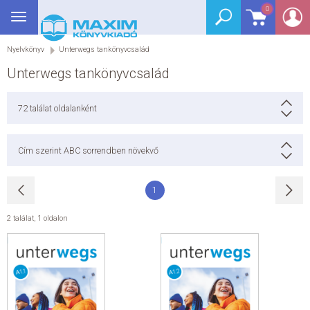
0
Toggle
BEJELENTKEZÉS
navigation
Nyelvkönyv
Unterwegs tankönyvcsalád
SEGÉDKÖNYV
Unterwegs tankönyvcsalád
NYELVKÖNYV
72
találat oldalanként
GRIMM SZÓTÁR
Cím szerint ABC sorrendben növekvő
DREAM KÖNYVEK
1
E-KÖNYVEK
2 találat
,
1 oldalon
AKCIÓ
SEGÍTHETEK?
HÍREK