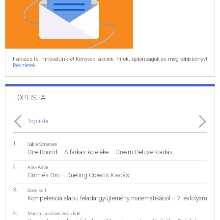
Iratkozz fel hírlevelünkre! Könyvek, akciók, hírek, újdonságok és még több könyv!
Részletek...
TOPLISTA
Toplista
Sable Sorensen
Dire Bound – A farkas köteléke – Dream Deluxe Kiadás
Alex Aster
Grim és Oro – Dueling Crowns Kiadás
Soós Edit
Kompetencia alapú feladatgyűjtemény matematikából – 7. évfolyam
Maróti Lászlóné
,
Soós Edit