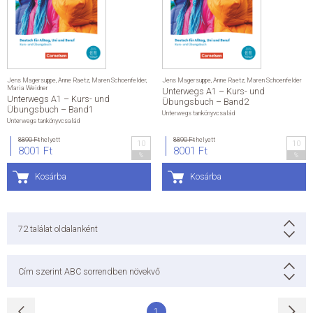
ÁLTALÁNOS SZERZŐDÉSI FELTÉTELEK
ADATKEZELÉSI ÉS ADATVÉDELMI SZABÁLYZAT
Jens Magersuppe
,
Anne Raetz
,
Maren Schoenfelder
,
Jens Magersuppe
,
Anne Raetz
,
Maren Schoenfelder
Maria Weidner
Unterwegs A1 – Kurs- und
KAPCSOLAT
Unterwegs A1 – Kurs- und
Übungsbuch – Band2
Übungsbuch – Band1
Unterwegs tankönyvcsalád
Unterwegs tankönyvcsalád
8890 Ft
helyett
8890 Ft
helyett
10
10
8001 Ft
8001 Ft
%
%
Kosárba
Kosárba
72
találat oldalanként
Cím szerint ABC sorrendben növekvő
1