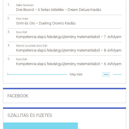
Sable Sorensen
Dire Bound – A farkas köteléke – Dream Deluxe Kiadás
Alex Aster
Grim és Oro – Dueling Crowns Kiadás
Soós Edit
Kompetencia alapú feladatgyűjtemény matematikából – 7. évfolyam
Maróti Lászlóné
,
Soós Edit
Kompetencia alapú feladatgyűjtemény matematikából – 8. évfolyam
Soós Edit
Kompetencia alapú feladatgyűjtemény matematikából – 6. évfolyam
Még több
FACEBOOK
SZÁLLÍTÁS ÉS FIZETÉS