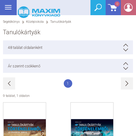
0
Toggle
BEJELENTKEZÉS
navigation
Segédkönyv
Középiskola
Tanulókártyák
SEGÉDKÖNYV
Tanulókártyák
NYELVKÖNYV
48
találat oldalanként
GRIMM SZÓTÁR
Ár szerint csökkenő
DREAM KÖNYVEK
1
E-KÖNYVEK
9 találat
,
1 oldalon
AKCIÓ
SEGÍTHETEK?
HÍREK