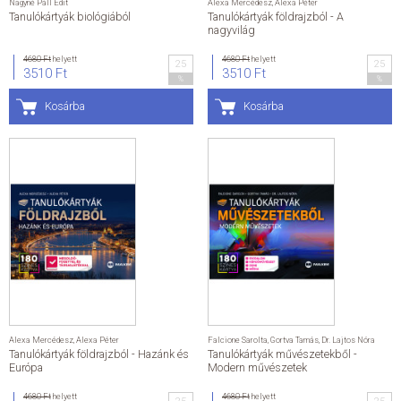
Nagyné Páll Edit
Alexa Mercédesz
,
Alexa Péter
Tanulókártyák biológiából
Tanulókártyák földrajzból - A
nagyvilág
4680 Ft
helyett
4680 Ft
helyett
25
25
3510 Ft
3510 Ft
%
%
Kosárba
Kosárba
Alexa Mercédesz
,
Alexa Péter
Falcione Sarolta
,
Gortva Tamás
,
Dr. Lajtos Nóra
Tanulókártyák földrajzból - Hazánk és
Tanulókártyák művészetekből -
Európa
Modern művészetek
4680 Ft
helyett
4680 Ft
helyett