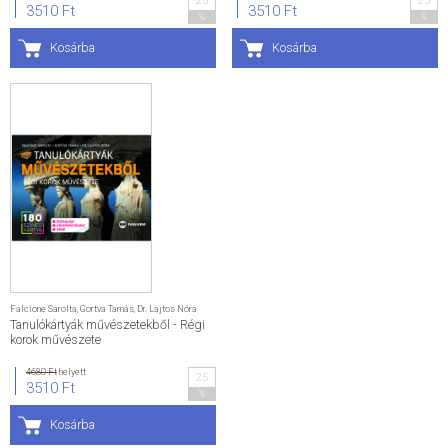
25
25
3510 Ft
3510 Ft
%
%
Kosárba
Kosárba
Falcione Sarolta
,
Gortva Tamás
,
Dr. Lajtos Nóra
Tanulókártyák művészetekből - Régi
korok művészete
4680 Ft
helyett
25
3510 Ft
%
Kosárba