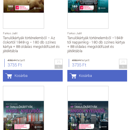
ÁLTALÁNOS SZERZŐDÉSI FELTÉTELEK
ADATKEZELÉSI ÉS ADATVÉDELMI SZABÁLYZAT
Farkas Judit
Farkas Judit
Tanulókártyák történelemből – Az
Tanulókártyák történelemből –1848-
KAPCSOLAT
őskortól 1848-ig – 180 db színes
tól napjainkig - 180 db színes kártya
kártya + 88 oldalas megoldófüzet és
+ 88 oldalas megoldófüzet és
játéktábla
játéktábla
4980 Ft
helyett
4980 Ft
helyett
25
25
3735 Ft
3735 Ft
%
%
Kosárba
Kosárba