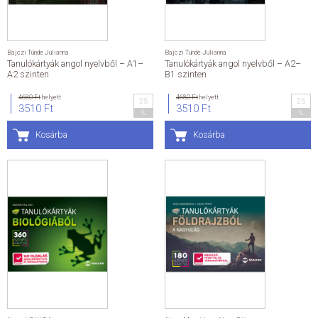
Bajczi Tünde Julianna
Bajczi Tünde Julianna
Tanulókártyák angol nyelvből – A1–
Tanulókártyák angol nyelvből – A2–
A2 szinten
B1 szinten
4680 Ft
helyett
4680 Ft
helyett
25
25
3510 Ft
3510 Ft
%
%
Kosárba
Kosárba