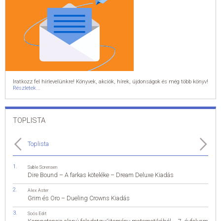
Iratkozz fel hírlevelünkre! Könyvek, akciók, hírek, újdonságok és még több könyv!
Részletek...
TOPLISTA
Toplista
Sable Sorensen
Dire Bound – A farkas köteléke – Dream Deluxe Kiadás
Alex Aster
Grim és Oro – Dueling Crowns Kiadás
Soós Edit