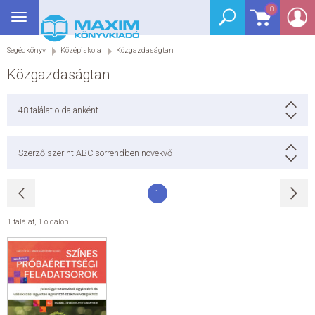
0
Toggle
BEJELENTKEZÉS
navigation
Segédkönyv
Középiskola
Közgazdaságtan
SEGÉDKÖNYV
Közgazdaságtan
NYELVKÖNYV
48
találat oldalanként
GRIMM SZÓTÁR
Szerző szerint ABC sorrendben növekvő
DREAM KÖNYVEK
1
E-KÖNYVEK
1 találat
,
1 oldalon
AKCIÓ
SEGÍTHETEK?
HÍREK