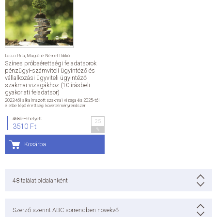
ÁLTALÁNOS SZERZŐDÉSI FELTÉTELEK
ADATKEZELÉSI ÉS ADATVÉDELMI SZABÁLYZAT
Laczi Rita
,
Magdáné Német Ildikó
Színes próbaérettségi feladatsorok
KAPCSOLAT
pénzügyi-számviteli ügyintéző és
vállalkozási ügyviteli ügyintéző
szakmai vizsgákhoz (10 írásbeli-
gyakorlati feladatsor)
2022-től alkalmazott szakmai vizsga és 2025-től
életbe lépő érettségi követelményrendszer
4680 Ft
helyett
25
3510 Ft
%
Kosárba
48
találat oldalanként
Szerző szerint ABC sorrendben növekvő