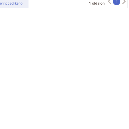
1
erint csökkenő
1 oldalon