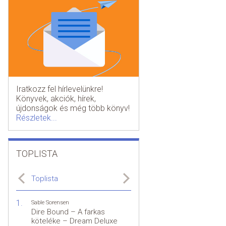
Iratkozz fel hírlevelünkre!
Könyvek, akciók, hírek,
újdonságok és még több könyv!
Részletek...
TOPLISTA
Toplista
Sable Sorensen
Dire Bound – A farkas
köteléke – Dream Deluxe