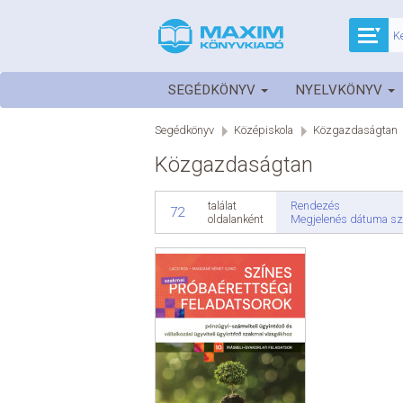
SEGÉDKÖNYV
NYELVKÖNYV
Segédkönyv
Középiskola
Közgazdaságtan
Közgazdaságtan
Rendezés
találat
72
Megjelenés dátuma sz
oldalanként