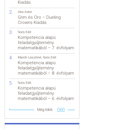
Kiadás
Alex Aster
Grim és Oro – Dueling
Crowns Kiadás
Soós Edit
Kompetencia alapú
feladatgyűjtemény
matematikából – 7. évfolyam
Maróti Lászlóné
,
Soós Edit
Kompetencia alapú
feladatgyűjtemény
matematikából – 8. évfolyam
Soós Edit
Kompetencia alapú
feladatgyűjtemény
matematikából – 6. évfolyam
Még több