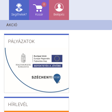
0
Segíthetek?
Kosár
Belépés
AKCIÓ
PÁLYÁZATOK
HÍRLEVÉL