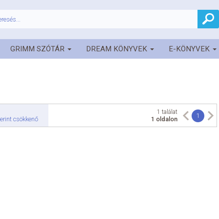
GRIMM SZÓTÁR
DREAM KÖNYVEK
E-KÖNYVEK
1 találat
1
erint csökkenő
1 oldalon