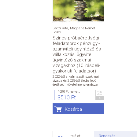
Laczi Rita
,
Magdáné Német
Ildikó
Színes próbaérettségi
feladatsorok pénzügyi-
számviteli ügyintéző és
vállalkozási ügyviteli
ügyintéző szakmai
vizsgákhoz (10 írásbeli-
gyakorlati feladatsor)
2022-től alkalmazott szakmai
vizsga és 2025-től életbe lépő
érettségi követelményrendszer
4680 Ft
helyett
25
3510 Ft
%
Kosárba
Rendezés
találat