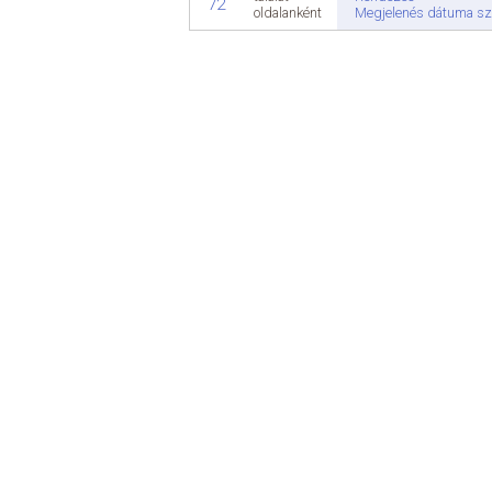
72
Megjelenés dátuma sz
oldalanként