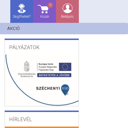
0
Segíthetek?
Kosár
Belépés
AKCIÓ
PÁLYÁZATOK
HÍRLEVÉL