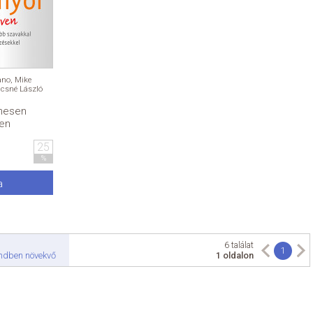
ano
,
Mike
csné László
ínesen
ven
25
%
a
6 találat
1
endben növekvő
1 oldalon