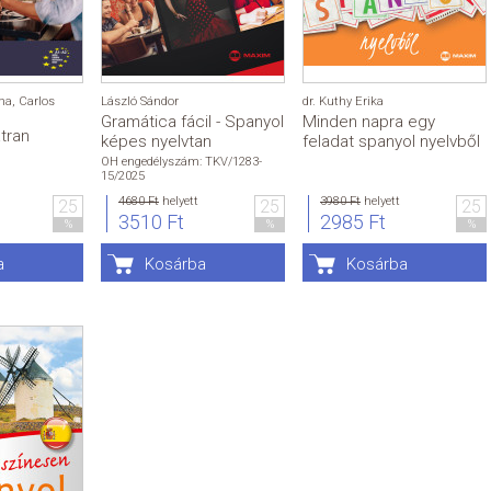
na
,
Carlos
László Sándor
dr. Kuthy Erika
Gramática fácil - Spanyol
Minden napra egy
tran
képes nyelvtan
feladat spanyol nyelvből
OH engedélyszám: TKV/1283-
15/2025
4680 Ft
helyett
3980 Ft
helyett
25
25
25
3510 Ft
2985 Ft
%
%
%
a
Kosárba
Kosárba