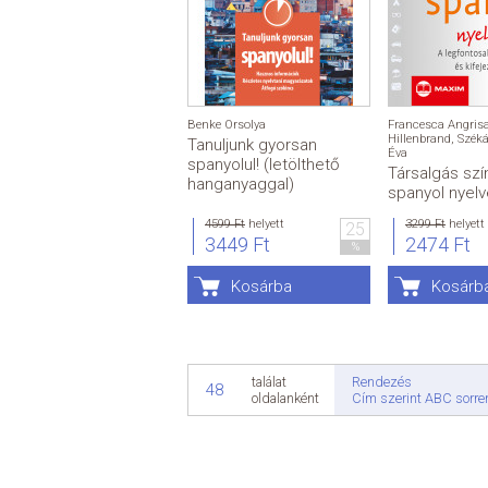
Benke Orsolya
Francesca Angris
Hillenbrand
,
Széká
Tanuljunk gyorsan
Éva
spanyolul! (letölthető
Társalgás sz
hanganyaggal)
spanyol nyel
4599 Ft
helyett
3299 Ft
helyett
25
3449 Ft
2474 Ft
%
Kosárba
Kosárb
Rendezés
találat
48
Cím szerint ABC sorr
oldalanként