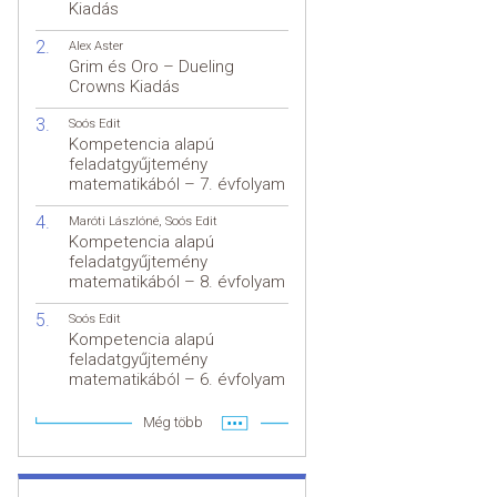
Kiadás
Alex Aster
Grim és Oro – Dueling
Crowns Kiadás
Soós Edit
Kompetencia alapú
feladatgyűjtemény
matematikából – 7. évfolyam
Maróti Lászlóné
,
Soós Edit
Kompetencia alapú
feladatgyűjtemény
matematikából – 8. évfolyam
Soós Edit
Kompetencia alapú
feladatgyűjtemény
matematikából – 6. évfolyam
Még több