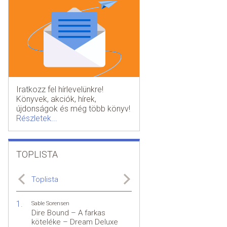
Iratkozz fel hírlevelünkre!
Könyvek, akciók, hírek,
újdonságok és még több könyv!
Részletek...
TOPLISTA
Toplista
Sable Sorensen
Dire Bound – A farkas
köteléke – Dream Deluxe