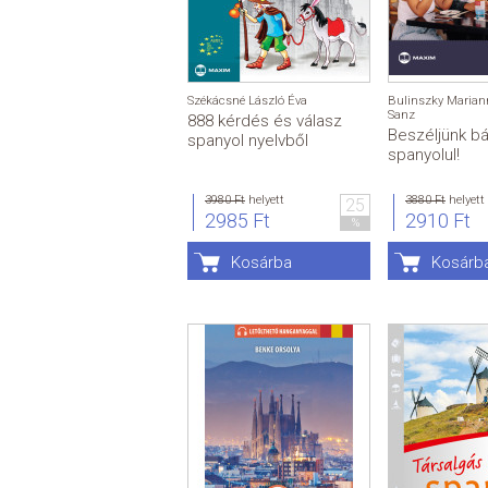
Székácsné László Éva
Bulinszky Marian
Sanz
888 kérdés és válasz
Beszéljünk bá
spanyol nyelvből
spanyolul!
3980 Ft
helyett
3880 Ft
helyett
25
2985 Ft
2910 Ft
%
Kosárba
Kosárb