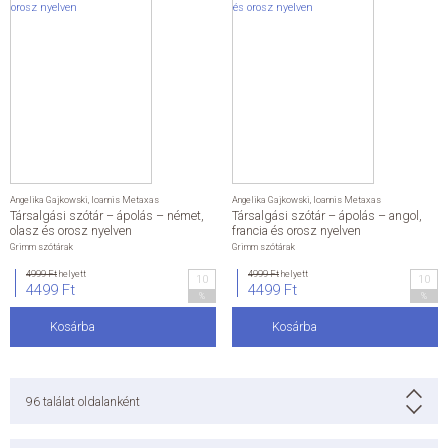
Angelika Gajkowski
,
Ioannis Metaxas
Angelika Gajkowski
,
Ioannis Metaxas
Társalgási szótár – ápolás – német,
Társalgási szótár – ápolás – angol,
olasz és orosz nyelven
francia és orosz nyelven
Grimm szótárak
Grimm szótárak
4999 Ft
helyett
4999 Ft
helyett
10
10
4499 Ft
4499 Ft
%
%
Kosárba
Kosárba
96
találat oldalanként