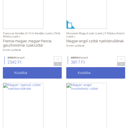
Francoise Kerndter
,
Dr. Fritz Kerndter (szerk.)
,
Pálfy
Mozsárné Magay Eszter (szerk.)
,
P. Márkus Katalin
Mihály (szerk.)
(szerk.)
Francia-magyar, magyar-francia
Magyar-angol szótár nyelvtanulóknak
gasztronómiai szakszótár
Grimm szótárak
Grimm szótárak
2990 Ft
helyett
4490 Ft
helyett
15
15
2542 Ft
3817 Ft
%
%
Kosárba
Kosárba