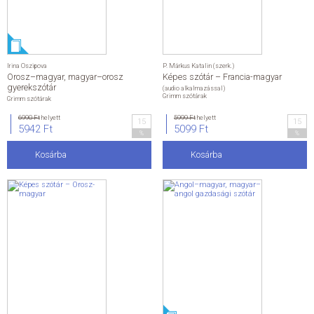
Irina Oszipova
P. Márkus Katalin (szerk.)
Orosz–magyar, magyar–orosz
Képes szótár – Francia-magyar
gyerekszótár
(audio alkalmazással)
Grimm szótárak
Grimm szótárak
6990 Ft
helyett
5999 Ft
helyett
15
15
5942 Ft
5099 Ft
%
%
Kosárba
Kosárba