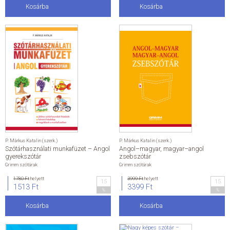
Kosárba
Kosárba
P. Márkus Katalin (szerk.)
P. Márkus Katalin (szerk.)
Szótárhasználati munkafüzet – Angol
Angol–magyar, magyar–angol
gyerekszótár
zsebszótár
Grimm szótárak
Grimm szótárak
1780 Ft
helyett
3999 Ft
helyett
15
15
1513 Ft
3399 Ft
%
%
Kosárba
Kosárba