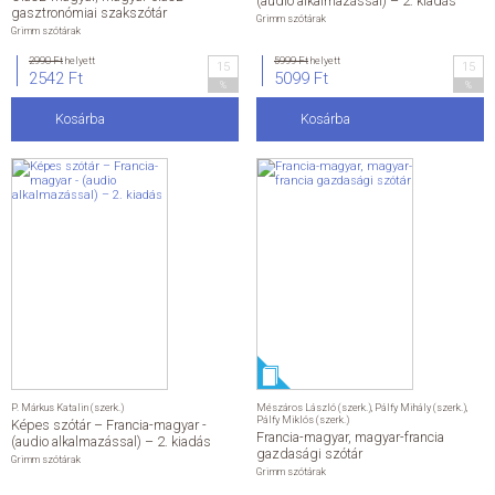
(audio alkalmazással) – 2. kiadás
gasztronómiai szakszótár
Grimm szótárak
Grimm szótárak
2990 Ft
helyett
5999 Ft
helyett
15
15
2542 Ft
5099 Ft
%
%
Kosárba
Kosárba
P. Márkus Katalin (szerk.)
Mészáros László (szerk.)
,
Pálfy Mihály (szerk.)
,
Pálfy Miklós (szerk.)
Képes szótár – Francia-magyar -
Francia-magyar, magyar-francia
(audio alkalmazással) – 2. kiadás
gazdasági szótár
Grimm szótárak
Grimm szótárak