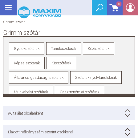
Bejelentkezés
0
Segédkönyv
Toggle
Segédkönyv
navigation
Középiskola
Középiskola
Grimm szótár
Biológia
Grimm szótár
Fizika
Földrajz
Informatika
Kémia
Gyerekszótárak
Tanulószótárak
Kéziszótárak
Közgazdaságtan
Magyar nyelv és irodalom
Matematika
Testnevelés
Képes szótárak
Kisszótárak
Történelem
Tanulókártyák
Általános iskola
Általános iskola
Általános gazdasági szótárak
Szótárak nyelvtanulóknak
Angol nyelv
Környezetismeret
Magyar nyelv és irodalom
Munkahelyi szótárak
Gasztronómiai szótárak
Matematika
Német nyelv
Kötelező olvasmányok
Szótárhasználati munkafüzetek
Anyanyelvi szótárak
Pedagógus naptár, ballagási könyvek
Nyelvkönyv
96
találat oldalanként
Nyelvkönyv
Angol nyelv
Francia nyelv
Német nyelv
Eladott példányszám szerint csökkenő
Olasz nyelv