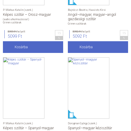
P. Márkus Katalin (szerk.)
Bajnóczi Beatrix
,
Haavisto Kirsi
Képes szótár – Orosz-magyar
Angol–magyar, magyar–angol
gazdasági szótár
(audio alkalmazással)
Grimm szótárak
Grimm szótárak
5999 Ft
helyett
5990 Ft
helyett
15
15
5099 Ft
5092 Ft
%
%
Kosárba
Kosárba
P. Márkus Katalin (szerk.)
Dorogman György (szerk.)
Képes szótár – Spanyol-magyar
Spanyol–magyar kéziszótár