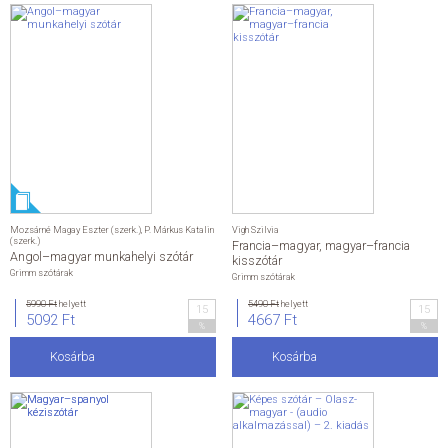
Mozsárné Magay Eszter (szerk.)
,
P. Márkus Katalin
Vigh Szilvia
(szerk.)
Francia–magyar, magyar–francia
Angol–magyar munkahelyi szótár
kisszótár
Grimm szótárak
Grimm szótárak
5990 Ft
helyett
5490 Ft
helyett
15
15
5092 Ft
4667 Ft
%
%
Kosárba
Kosárba