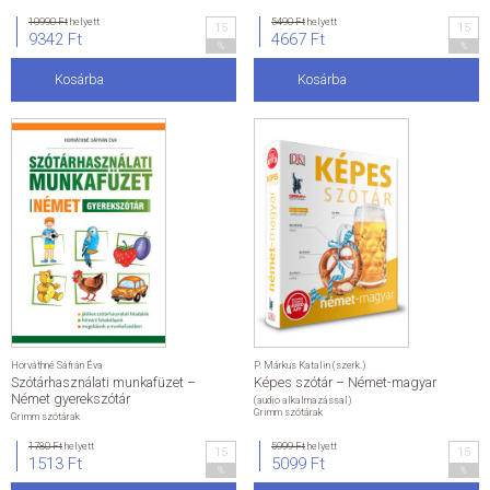
10990 Ft
helyett
5490 Ft
helyett
15
15
9342 Ft
4667 Ft
%
%
Kosárba
Kosárba
Horváthné Sáfrán Éva
P. Márkus Katalin (szerk.)
Szótárhasználati munkafüzet –
Képes szótár – Német-magyar
Német gyerekszótár
(audio alkalmazással)
Grimm szótárak
Grimm szótárak
1780 Ft
helyett
5999 Ft
helyett
15
15
1513 Ft
5099 Ft
%
%