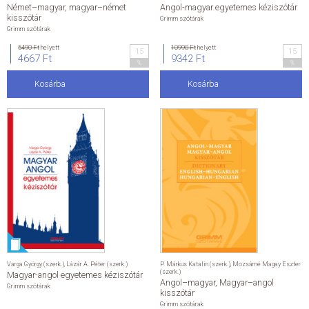
Német–magyar, magyar–német
Angol-magyar egyetemes kéziszótár
kisszótár
Grimm szótárak
Grimm szótárak
5490 Ft
helyett
10990 Ft
helyett
15
15
4667 Ft
9342 Ft
%
%
Kosárba
Kosárba
Varga György (szerk.)
,
Lázár A. Péter (szerk.)
P. Márkus Katalin (szerk.)
,
Mozsárné Magay Eszter
(szerk.)
Magyar-angol egyetemes kéziszótár
Angol–magyar, Magyar–angol
Grimm szótárak
kisszótár
Grimm szótárak