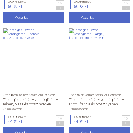
5999 Ft
helyett
5990 Ft
helyett
15
15
5099 Ft
5092 Ft
%
%
Kosárba
Kosárba
Urte Albrecht
,
Gerhard Kostka von Liebinsfeld
Urte Albrecht
,
Gerhard Kostka von Liebinsfeld
Társalgási szótár – vendéglátás –
Társalgási szótár – vendéglátás –
német, olasz és orosz nyelven
angol, francia és orosz nyelven
Grimm szótárak
Grimm szótárak
4999 Ft
helyett
4999 Ft
helyett
10
10
4499 Ft
4499 Ft
%
%
Kosárba
Kosárba