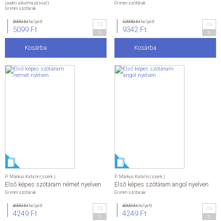
(audio alkalmazással)
Grimm szótárak
Grimm szótárak
5999 Ft
helyett
10990 Ft
helyett
15
15
5099 Ft
9342 Ft
%
%
Kosárba
Kosárba
P. Márkus Katalin (szerk.)
P. Márkus Katalin (szerk.)
Első képes szótáram német nyelven
Első képes szótáram angol nyelven
Grimm szótárak
Grimm szótárak
4999 Ft
helyett
4999 Ft
helyett
15
15
4249 Ft
4249 Ft
%
%