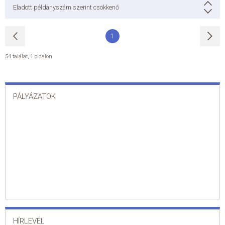
Eladott példányszám szerint csökkenő
1
54 találat
,
1 oldalon
PÁLYÁZATOK
HÍRLEVÉL