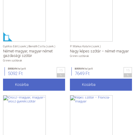
Gyáfrás Edit (szerk.)
,
Bernáth Csilla (szerk.)
P. Márkus Katalin (szerk.)
Német-magyar, magyar-német
Nagy képes szótár – német-magyar
gazdasági szótár
Grimm szótárak
Grimm szótárak
5990 Ft
helyett
8999 Ft
helyett
15
15
5092 Ft
7649 Ft
%
%
Kosárba
Kosárba