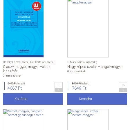
Hessky Eszter (szerk.)
,
Iker Bertalan (szerk.)
P. Márkus Katalin (szerk.)
Olasz–magyar, magyar–olasz
Nagy képes szótár – angol-magyar
kisszótár
Grimm szótárak
Grimm szótárak
5490 Ft
helyett
8999 Ft
helyett
15
15
4667 Ft
7649 Ft
%
%
Kosárba
Kosárba