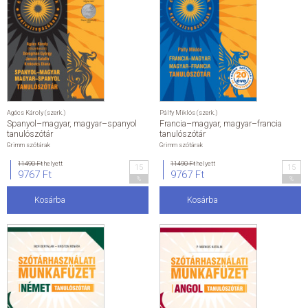
Agócs Károly (szerk.)
Pálfy Miklós (szerk.)
Spanyol–magyar, magyar–spanyol
Francia–magyar, magyar–francia
tanulószótár
tanulószótár
Grimm szótárak
Grimm szótárak
11490 Ft
helyett
11490 Ft
helyett
15
15
9767 Ft
9767 Ft
%
%
Kosárba
Kosárba