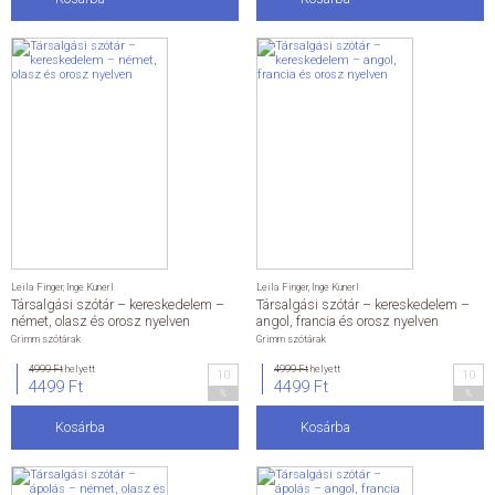
Leila Finger
,
Inge Kunerl
Leila Finger
,
Inge Kunerl
Társalgási szótár – kereskedelem –
Társalgási szótár – kereskedelem –
német, olasz és orosz nyelven
angol, francia és orosz nyelven
Grimm szótárak
Grimm szótárak
4999 Ft
helyett
4999 Ft
helyett
10
10
4499 Ft
4499 Ft
%
%
Kosárba
Kosárba