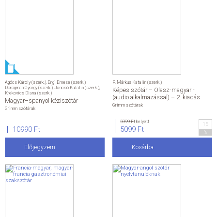
Agócs Károly (szerk.)
,
Engi Emese (szerk.)
,
P. Márkus Katalin (szerk.)
Dorogman György (szerk.)
,
Jancsó Katalin (szerk.)
,
Képes szótár – Olasz-magyar -
Krekovics Diana (szerk.)
(audio alkalmazással) – 2. kiadás
Magyar–spanyol kéziszótár
Grimm szótárak
Grimm szótárak
5999 Ft
helyett
15
10990 Ft
5099 Ft
%
Előjegyzem
Kosárba