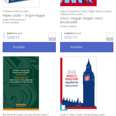
P. Márkus Katalin (szerk.)
Gyurácz Annamária (szerk.)
,
Kugler Katalin (szerk.)
,
Zakonova Dina (szerk.)
Képes szótár – Angol-magyar
Orosz–magyar, magyar–orosz
(audio alkalmazással)
tanulószótár
Grimm szótárak
Grimm szótárak
5999 Ft
helyett
11490 Ft
helyett
15
15
5099 Ft
9767 Ft
%
%
Kosárba
Kosárba
Iker Bertalan (szerk.)
,
Kriston Renáta (szerk.)
Lázár A. Péter (szerk.)
,
Varga György (szerk.)