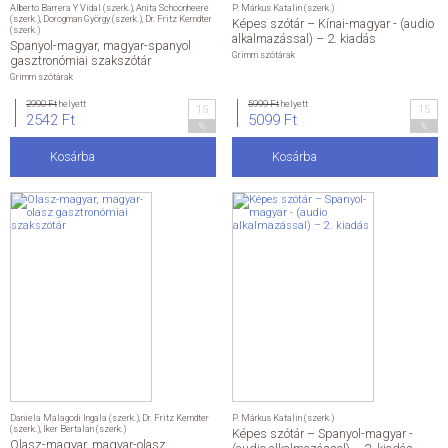
Alberto Barrera Y Vidal (szerk.)
,
Anita Schoonheere
P. Márkus Katalin (szerk.)
(szerk.)
,
Dorogman György (szerk.)
,
Dr. Fritz Kerndter
Képes szótár – Kínai-magyar - (audio
(szerk.)
alkalmazással) – 2. kiadás
Spanyol-magyar, magyar-spanyol
Grimm szótárak
gasztronómiai szakszótár
Grimm szótárak
2990 Ft
helyett
5999 Ft
helyett
15
15
2542 Ft
5099 Ft
%
%
Kosárba
Kosárba
Daniela Malagodi Ingala (szerk.)
,
Dr. Fritz Kerndter
P. Márkus Katalin (szerk.)
(szerk.)
,
Iker Bertalan (szerk.)
Képes szótár – Spanyol-magyar -
Olasz-magyar, magyar-olasz