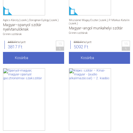
Agócs Károly (szerk.)
,
Dorogman György (szerk.)
Mozsárné Magay Eszter (szerk.)
,
P. Márkus Katalin
(szerk.)
Magyar–spanyol szótár
Magyar–angol munkahelyi szótár
nyelvtanulóknak
Grimm szótárak
Grimm szótárak
4490 Ft
helyett
5990 Ft
helyett
15
15
3817 Ft
5092 Ft
%
%
Kosárba
Kosárba