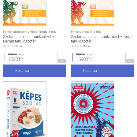
Iker Bertalan (szerk.)
,
Kriston Renáta (szerk.)
P. Márkus Katalin (szerk.)
Szótárhasználati munkafüzet –
Szótárhasználati munkafüzet – Angol
Német tanulószótár
tanulószótár
Grimm szótárak
Grimm szótárak
1880 Ft
helyett
1880 Ft
helyett
15
15
1598 Ft
1598 Ft
%
%
Kosárba
Kosárba