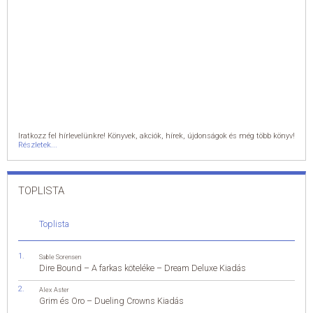
Iratkozz fel hírlevelünkre! Könyvek, akciók, hírek, újdonságok és még több könyv!
Részletek...
TOPLISTA
Toplista
Sable Sorensen
Dire Bound – A farkas köteléke – Dream Deluxe Kiadás
Alex Aster
Grim és Oro – Dueling Crowns Kiadás