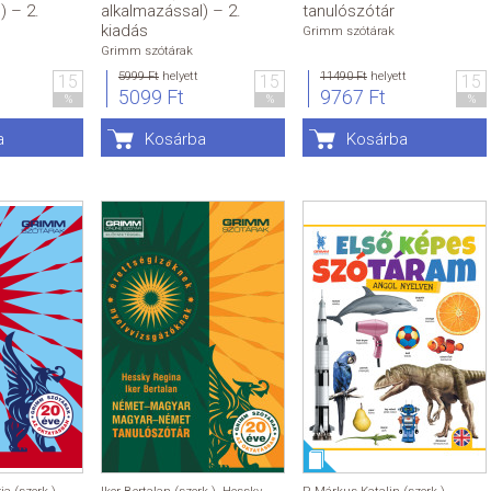
) – 2.
alkalmazással) – 2.
tanulószótár
kiadás
Grimm szótárak
Grimm szótárak
5999 Ft
helyett
11490 Ft
helyett
15
15
15
5099 Ft
9767 Ft
%
%
%
a
Kosárba
Kosárba