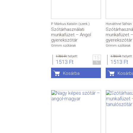
P. Márkus Katalin (szerk.)
Horváthné Sáfrán
Szótárhasználati
Szótárhasznál
munkafüzet – Angol
munkafüzet 
gyerekszótár
gyerekszótár
Grimm szótárak
Grimm szótárak
1780 Ft
helyett
1780 Ft
helyett
15
1513 Ft
1513 Ft
%
Kosárba
Kosárb