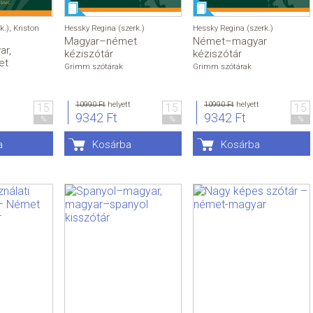
k.)
,
Kriston
Hessky Regina (szerk.)
Hessky Regina (szerk.)
Magyar–német
Német–magyar
r,
kéziszótár
kéziszótár
et
Grimm szótárak
Grimm szótárak
10990 Ft
helyett
10990 Ft
helyett
15
15
15
9342 Ft
9342 Ft
%
%
%
a
Kosárba
Kosárba