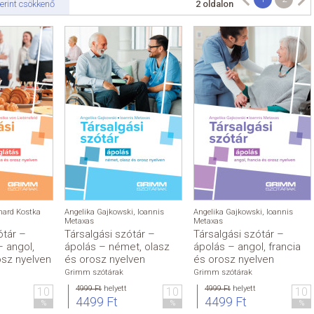
erint csökkenő
2 oldalon
hard Kostka
Angelika Gajkowski
,
Ioannis
Angelika Gajkowski
,
Ioannis
Metaxas
Metaxas
ótár –
Társalgási szótár –
Társalgási szótár –
 angol,
ápolás – német, olasz
ápolás – angol, francia
osz nyelven
és orosz nyelven
és orosz nyelven
Grimm szótárak
Grimm szótárak
4999 Ft
helyett
4999 Ft
helyett
10
10
10
4499 Ft
4499 Ft
%
%
%