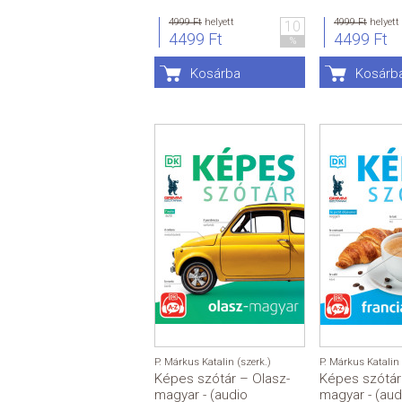
4999 Ft
helyett
4999 Ft
helyett
10
4499 Ft
4499 Ft
%
Kosárba
Kosárb
P. Márkus Katalin (szerk.)
P. Márkus Katalin 
Képes szótár – Olasz-
Képes szótár 
magyar - (audio
magyar - (aud