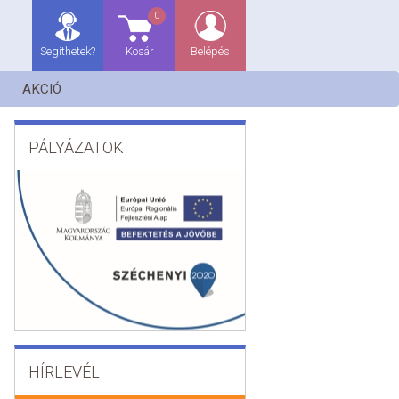
0
Segíthetek?
Kosár
Belépés
AKCIÓ
PÁLYÁZATOK
HÍRLEVÉL