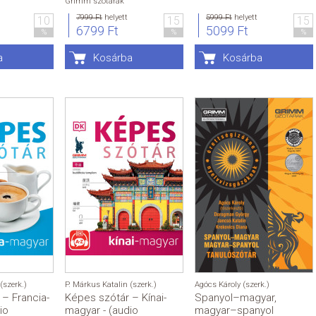
Grimm szótárak
7999 Ft
helyett
5999 Ft
helyett
10
15
15
6799 Ft
5099 Ft
%
%
%
a
Kosárba
Kosárba
(szerk.)
P. Márkus Katalin (szerk.)
Agócs Károly (szerk.)
– Francia-
Képes szótár – Kínai-
Spanyol–magyar,
io
magyar - (audio
magyar–spanyol