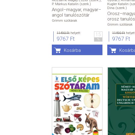
Mozsárné Magay Eszter (szerk.)
,
Gyurácz Annamári
P. Márkus Katalin (szerk.)
Kugler Katalin (sz
Dina (szerk.)
Angol–magyar, magyar–
Orosz–magya
angol tanulószótár
orosz tanulós
Grimm szótárak
Grimm szótárak
11490 Ft
helyett
11490 Ft
helyet
15
9767 Ft
9767 Ft
%
Kosárba
Kosárb