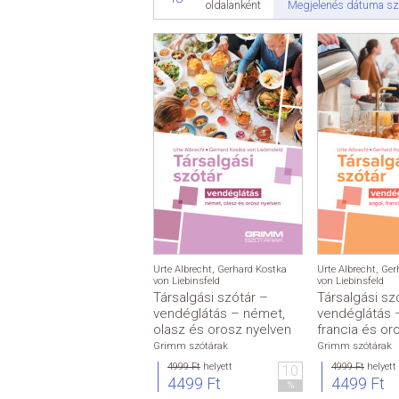
Megjelenés dátuma sz
oldalanként
Urte Albrecht
,
Gerhard Kostka
Urte Albrecht
,
Ger
von Liebinsfeld
von Liebinsfeld
Társalgási szótár –
Társalgási sz
vendéglátás – német,
vendéglátás –
olasz és orosz nyelven
francia és or
Grimm szótárak
Grimm szótárak
4999 Ft
helyett
4999 Ft
helyett
10
4499 Ft
4499 Ft
%