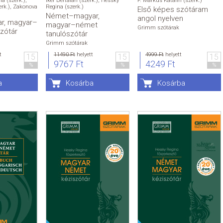
a (szerk.)
,
Iker Bertalan (szerk.)
,
Hessky
P. Márkus Katalin (szerk.)
erk.)
,
Zakonova
Regina (szerk.)
Első képes szótáram
Német–magyar,
angol nyelven
r, magyar–
magyar–német
Grimm szótárak
zótár
tanulószótár
Grimm szótárak
t
11490 Ft
helyett
4999 Ft
helyett
15
15
15
9767 Ft
4249 Ft
%
%
%
a
Kosárba
Kosárba