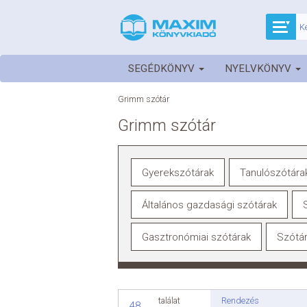
SEGÉDKÖNYV
NYELVKÖNYV
Grimm szótár
Grimm szótár
Gyerekszótárak
Tanulószótára
Általános gazdasági szótárak
Gasztronómiai szótárak
Szótár
Rendezés
találat
48