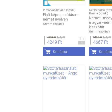
P. Márkus Katalin (szerk.)
Iker Bertalan (szer
Renáta (szerk.)
Első képes szótáram
Német–magya
német nyelven
magyar–ném
Grimm szótárak
kisszótár
Grimm szótárak
4999 Ft
helyett
5490 Ft
helyett
15
4249 Ft
4667 Ft
%
Kosárba
Kosárb