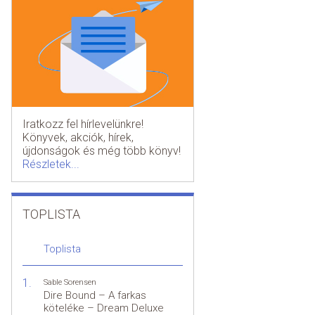
Iratkozz fel hírlevelünkre!
Könyvek, akciók, hírek,
újdonságok és még több könyv!
Részletek...
TOPLISTA
Toplista
Sable Sorensen
Dire Bound – A farkas
köteléke – Dream Deluxe