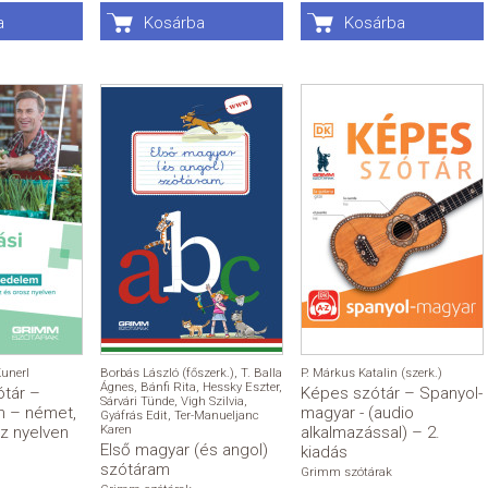
a
Kosárba
Kosárba
Kunerl
Borbás László (főszerk.)
,
T. Balla
P. Márkus Katalin (szerk.)
Ágnes
,
Bánfi Rita
,
Hessky Eszter
,
ótár –
Képes szótár – Spanyol-
Sárvári Tünde
,
Vigh Szilvia
,
m – német,
magyar - (audio
Gyáfrás Edit
,
Ter-Manueljanc
z nyelven
Karen
alkalmazással) – 2.
Első magyar (és angol)
kiadás
szótáram
Grimm szótárak