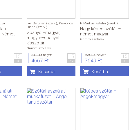
 Éva
Iker Bertalan (szerk.)
,
Krekovics
P. Márkus Katalin (szerk.)
Diana (szerk.)
ati
Nagy képes szótár –
Spanyol–magyar,
– Német
német-magyar
magyar–spanyol
Grimm szótárak
kisszótár
Grimm szótárak
5490 Ft
helyett
8999 Ft
helyett
15
15
15
4667 Ft
7649 Ft
%
%
%
a
Kosárba
Kosárba