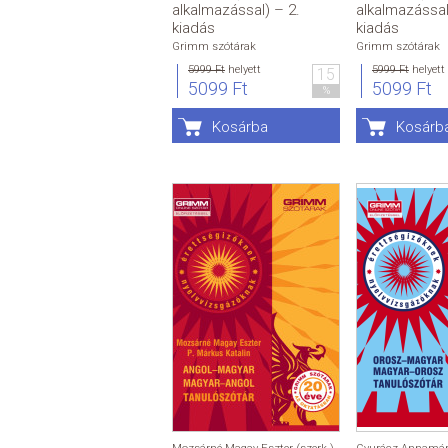
alkalmazással) – 2.
alkalmazással
kiadás
kiadás
Grimm szótárak
Grimm szótárak
5999 Ft
helyett
5999 Ft
helyett
15
5099 Ft
5099 Ft
%
Kosárba
Kosárb