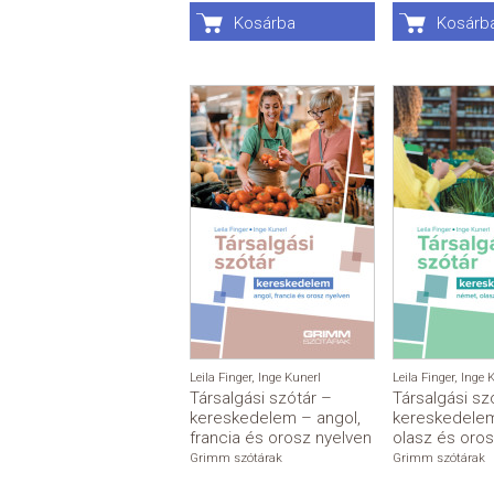
Kosárba
Kosárb
Leila Finger
,
Inge Kunerl
Leila Finger
,
Inge 
Társalgási szótár –
Társalgási sz
kereskedelem – angol,
kereskedele
francia és orosz nyelven
olasz és oros
Grimm szótárak
Grimm szótárak