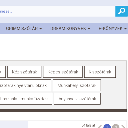
GRIMM SZÓTÁR
DREAM KÖNYVEK
E-KÖNYVEK
k
Kéziszótárak
Képes szótárak
Kisszótárak
Szótárak nyelvtanulóknak
Munkahelyi szótárak
használati munkafüzetek
Anyanyelvi szótárak
54 találat
1
2