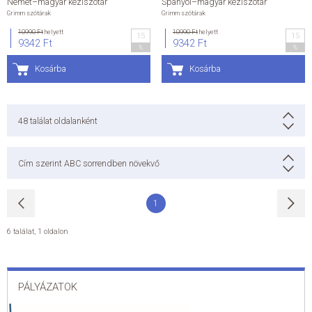
Német–magyar kéziszótár
Spanyol–magyar kéziszótár
Grimm szótárak
Grimm szótárak
10990 Ft
helyett
10990 Ft
helyett
15
15
9342 Ft
9342 Ft
%
%
Kosárba
Kosárba
48
találat oldalanként
Cím szerint ABC sorrendben növekvő
1
6 találat
,
1 oldalon
PÁLYÁZATOK