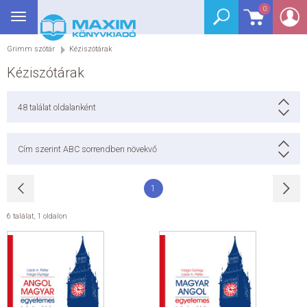
0
Toggle
BEJELENTKEZÉS
navigation
Grimm szótár
Kéziszótárak
SEGÉDKÖNYV
Kéziszótárak
NYELVKÖNYV
48
találat oldalanként
GRIMM SZÓTÁR
Cím szerint ABC sorrendben növekvő
DREAM KÖNYVEK
1
E-KÖNYVEK
6 találat
,
1 oldalon
AKCIÓ
SEGÍTHETEK?
HÍREK