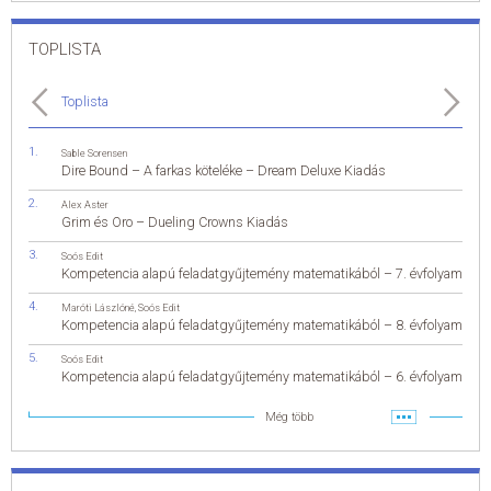
TOPLISTA
Toplista
Sable Sorensen
Dire Bound – A farkas köteléke – Dream Deluxe Kiadás
Alex Aster
Grim és Oro – Dueling Crowns Kiadás
Soós Edit
Kompetencia alapú feladatgyűjtemény matematikából – 7. évfolyam
Maróti Lászlóné
,
Soós Edit
Kompetencia alapú feladatgyűjtemény matematikából – 8. évfolyam
Soós Edit
Kompetencia alapú feladatgyűjtemény matematikából – 6. évfolyam
Még több