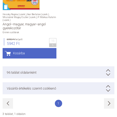
Hessky Regina (szerk.)
,
Iker Bertalan (szerk.)
,
Mozsárné Magay Eszter (szerk.)
,
P. Márkus Katalin
(szerk.)
Angol–magyar, magyar–angol
gyerekszótár
Grimm szótárak
6990 Ft
helyett
15
5942 Ft
%
Kosárba
96
találat oldalanként
Vásárlói értékelés szerint csökkenő
1
3 találat
,
1 oldalon