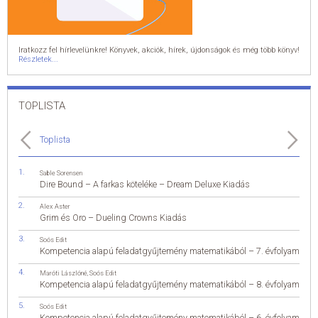
Iratkozz fel hírlevelünkre! Könyvek, akciók, hírek, újdonságok és még több könyv!
Részletek...
TOPLISTA
Toplista
Sable Sorensen
Dire Bound – A farkas köteléke – Dream Deluxe Kiadás
Alex Aster
Grim és Oro – Dueling Crowns Kiadás
Soós Edit
Kompetencia alapú feladatgyűjtemény matematikából – 7. évfolyam
Maróti Lászlóné
,
Soós Edit
Kompetencia alapú feladatgyűjtemény matematikából – 8. évfolyam
Soós Edit
Kompetencia alapú feladatgyűjtemény matematikából – 6. évfolyam