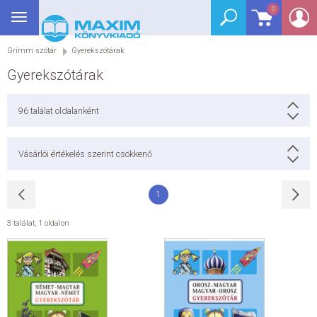
0
Toggle
BEJELENTKEZÉS
navigation
Grimm szótár
Gyerekszótárak
SEGÉDKÖNYV
Gyerekszótárak
NYELVKÖNYV
96
találat oldalanként
GRIMM SZÓTÁR
Vásárlói értékelés szerint csökkenő
DREAM KÖNYVEK
1
E-KÖNYVEK
3 találat
,
1 oldalon
AKCIÓ
SEGÍTHETEK?
HÍREK