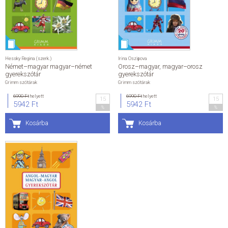
ÁLTALÁNOS SZERZŐDÉSI FELTÉTELEK
ADATKEZELÉSI ÉS ADATVÉDELMI SZABÁLYZAT
Hessky Regina (szerk.)
Irina Oszipova
Német–magyar magyar–német
Orosz–magyar, magyar–orosz
KAPCSOLAT
gyerekszótár
gyerekszótár
Grimm szótárak
Grimm szótárak
6990 Ft
helyett
6990 Ft
helyett
15
15
5942 Ft
5942 Ft
%
%
Kosárba
Kosárba