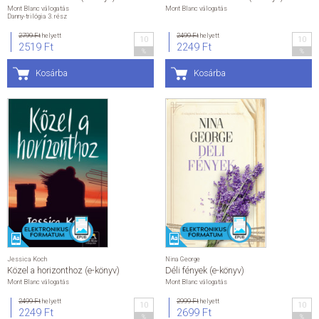
Mont Blanc válogatás
Mont Blanc válogatás
Danny-trilógia 3. rész
2799 Ft
helyett
2499 Ft
helyett
10
10
2519 Ft
2249 Ft
%
%
Kosárba
Kosárba
Jessica Koch
Nina George
Közel a horizonthoz (e-könyv)
Déli fények (e-könyv)
Mont Blanc válogatás
Mont Blanc válogatás
2499 Ft
helyett
2999 Ft
helyett
10
10
2249 Ft
2699 Ft
%
%