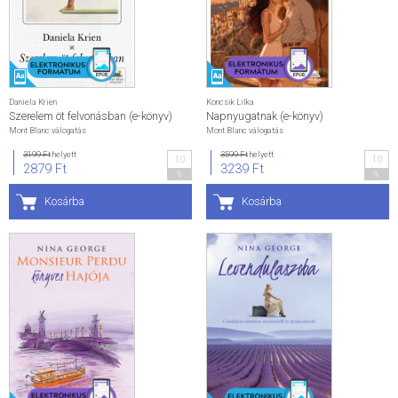
ÁLTALÁNOS SZERZŐDÉSI FELTÉTELEK
ADATKEZELÉSI ÉS ADATVÉDELMI SZABÁLYZAT
Daniela Krien
Koncsik Lilka
Szerelem öt felvonásban (e-könyv)
Napnyugatnak (e-könyv)
KAPCSOLAT
Mont Blanc válogatás
Mont Blanc válogatás
3199 Ft
helyett
3599 Ft
helyett
10
10
2879 Ft
3239 Ft
%
%
Kosárba
Kosárba