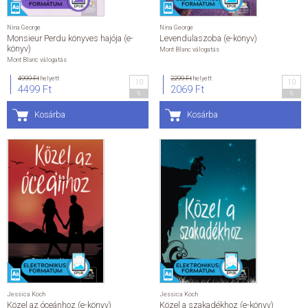
Nina George
Nina George
Monsieur Perdu könyves hajója (e-
Levendulaszoba (e-könyv)
könyv)
Mont Blanc válogatás
Mont Blanc válogatás
4999 Ft
helyett
2299 Ft
helyett
10
10
4499 Ft
2069 Ft
%
%
Kosárba
Kosárba
Jessica Koch
Jessica Koch
Közel az óceánhoz (e-könyv)
Közel a szakadékhoz (e-könyv)