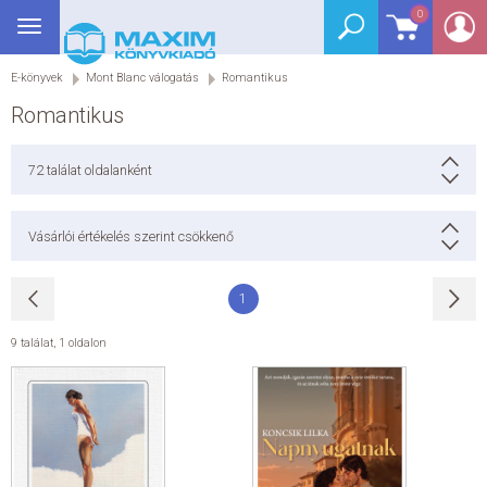
0
Toggle
BEJELENTKEZÉS
navigation
E-könyvek
Mont Blanc válogatás
Romantikus
SEGÉDKÖNYV
Romantikus
NYELVKÖNYV
72
találat oldalanként
GRIMM SZÓTÁR
Vásárlói értékelés szerint csökkenő
DREAM KÖNYVEK
1
E-KÖNYVEK
9 találat
,
1 oldalon
AKCIÓ
SEGÍTHETEK?
HÍREK