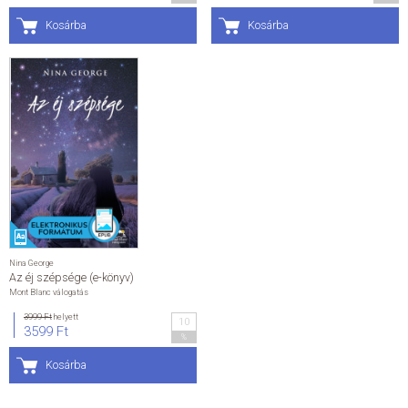
Kosárba
Kosárba
Nina George
Az éj szépsége (e-könyv)
Mont Blanc válogatás
3999 Ft
helyett
10
3599 Ft
%
Kosárba