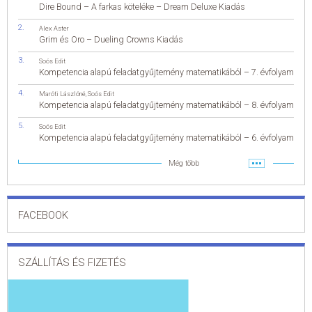
Dire Bound – A farkas köteléke – Dream Deluxe Kiadás
Alex Aster
Grim és Oro – Dueling Crowns Kiadás
Soós Edit
Kompetencia alapú feladatgyűjtemény matematikából – 7. évfolyam
Maróti Lászlóné
,
Soós Edit
Kompetencia alapú feladatgyűjtemény matematikából – 8. évfolyam
Soós Edit
Kompetencia alapú feladatgyűjtemény matematikából – 6. évfolyam
Még több
FACEBOOK
SZÁLLÍTÁS ÉS FIZETÉS