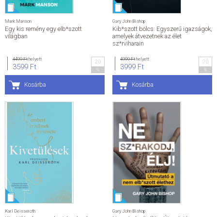
Mark Manson
Gary John Bishop
Egy kis remény egy elb*szott
Kib*szott bölcs: Egyszerű igazságok,
világban
amelyek átvezetnek az élet
sz*rviharain
4499 Ft
helyett
4999 Ft
helyett
20
20
3599 Ft
3999 Ft
%
%
Kosárba
Kosárba
Karl Deisseroth
Gary John Bishop