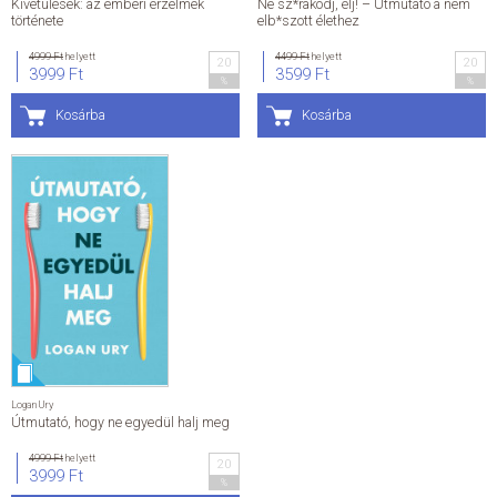
Kivetülések: az emberi érzelmek
Ne sz*rakodj, élj! – Útmutató a nem
története
elb*szott élethez
4999 Ft
helyett
4499 Ft
helyett
20
20
3999 Ft
3599 Ft
%
%
Kosárba
Kosárba
Logan Ury
Útmutató, hogy ne egyedül halj meg
4999 Ft
helyett
20
3999 Ft
%