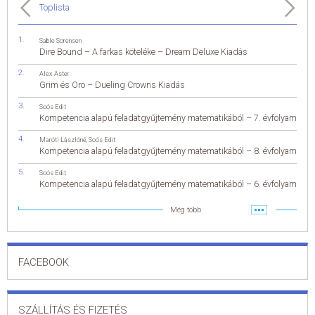
Toplista
Sable Sorensen
Dire Bound – A farkas köteléke – Dream Deluxe Kiadás
Alex Aster
Grim és Oro – Dueling Crowns Kiadás
Soós Edit
Kompetencia alapú feladatgyűjtemény matematikából – 7. évfolyam
Maróti Lászlóné
,
Soós Edit
Kompetencia alapú feladatgyűjtemény matematikából – 8. évfolyam
Soós Edit
Kompetencia alapú feladatgyűjtemény matematikából – 6. évfolyam
Még több
FACEBOOK
SZÁLLÍTÁS ÉS FIZETÉS