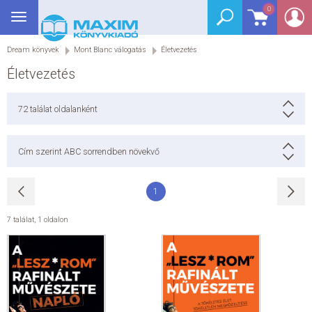
0
Toggle
BEJELENTKEZÉS
navigation
Dream könyvek
Mont Blanc válogatás
Életvezetés
SEGÉDKÖNYV
Életvezetés
NYELVKÖNYV
72
találat oldalanként
GRIMM SZÓTÁR
Cím szerint ABC sorrendben növekvő
DREAM KÖNYVEK
1
E-KÖNYVEK
7 találat
,
1 oldalon
AKCIÓ
SEGÍTHETEK?
HÍREK