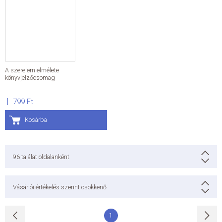
A szerelem elmélete
könyvjelzőcsomag
799 Ft
Kosárba
96
találat oldalanként
Vásárlói értékelés szerint csökkenő
1