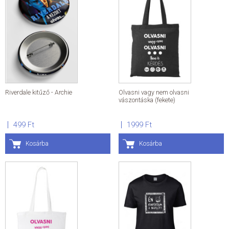
Riverdale kitűző - Archie
Olvasni vagy nem olvasni
vászontáska (fekete)
499 Ft
1999 Ft
Kosárba
Kosárba