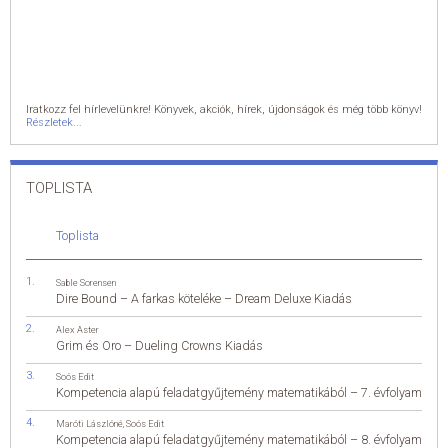
Iratkozz fel hírlevelünkre! Könyvek, akciók, hírek, újdonságok és még több könyv!
Részletek...
TOPLISTA
Toplista
Sable Sorensen
Dire Bound – A farkas köteléke – Dream Deluxe Kiadás
Alex Aster
Grim és Oro – Dueling Crowns Kiadás
Soós Edit
Kompetencia alapú feladatgyűjtemény matematikából – 7. évfolyam
Maróti Lászlóné
,
Soós Edit
Kompetencia alapú feladatgyűjtemény matematikából – 8. évfolyam