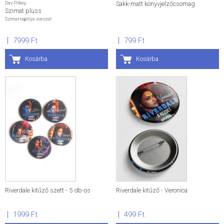
Dav Pilkey
Sakk-matt könyvjelzőcsomag
Szimat plüss
Szimat naplója-sorozat
7999 Ft
799 Ft
Kosárba
Kosárba
Riverdale kitűző szett - 5 db-os
Riverdale kitűző - Veronica
1999 Ft
499 Ft