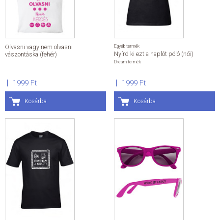
Olvasni vagy nem olvasni
Egyéb termék
Nyírd ki ezt a naplót póló (női)
vászontáska (fehér)
Dream termék
1999 Ft
1999 Ft
Kosárba
Kosárba