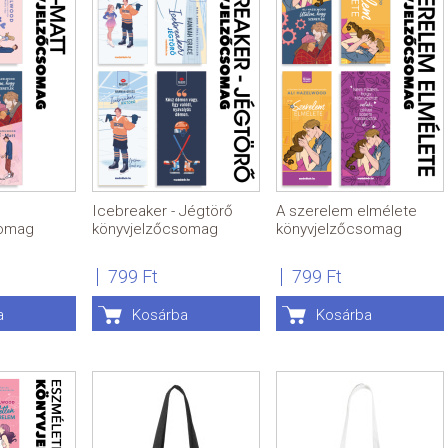
Icebreaker - Jégtörő
A szerelem elmélete
somag
könyvjelzőcsomag
könyvjelzőcsomag
799 Ft
799 Ft
a
Kosárba
Kosárba