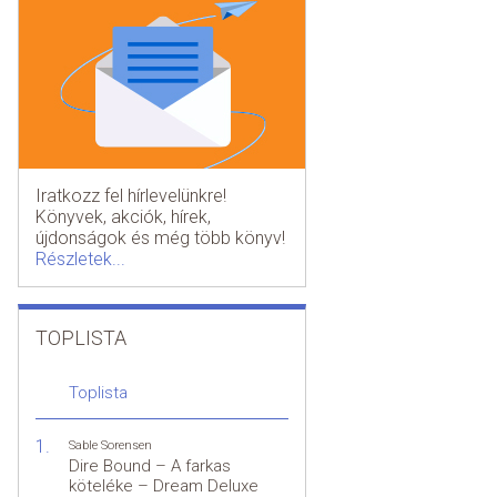
Iratkozz fel hírlevelünkre!
Könyvek, akciók, hírek,
újdonságok és még több könyv!
Részletek...
TOPLISTA
Toplista
Sable Sorensen
Dire Bound – A farkas
köteléke – Dream Deluxe