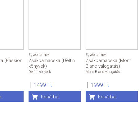
Egyéb termék
Egyéb termék
a (Passion
Zsákbamacska (Delfin
Zsákbamacska (Mont
könyvek)
Blanc válogatás)
Delfin könyvek
Mont Blanc válogatás
1499 Ft
1999 Ft
a
Kosárba
Kosárba