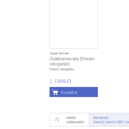
Egyéb termék
Zsákbamacska (Dream
válogatás)
Dream válogatás
1999 Ft
Kosárba
Rendezés
találat
72
Szerző szerint ABC so
oldalanként