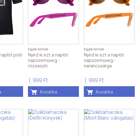
Egyéb termék
Egyéb termék
 naplót póló
Nyírd ki ezt a naplót
Nyírd ki ezt a naplót
napszemüveg -
napszemüveg -
rózsaszín
narancssárga
999 Ft
999 Ft
a
Kosárba
Kosárba