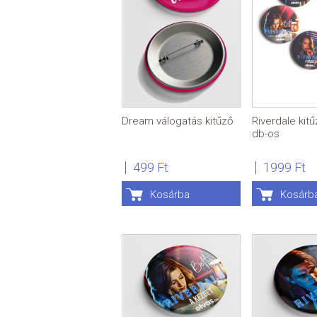
Dream válogatás kitűző
Riverdale kitű
db-os
499 Ft
1999 Ft
Kosárba
Kosárb