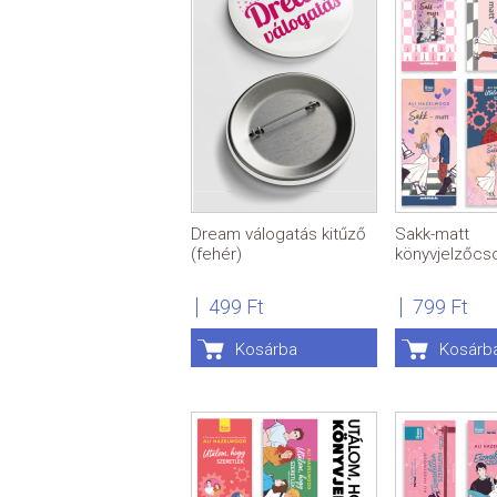
Dream válogatás kitűző
Sakk-matt
(fehér)
könyvjelzőc
499 Ft
799 Ft
Kosárba
Kosárb