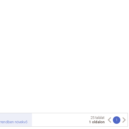
25 találat
1
rrendben növekvő
1 oldalon