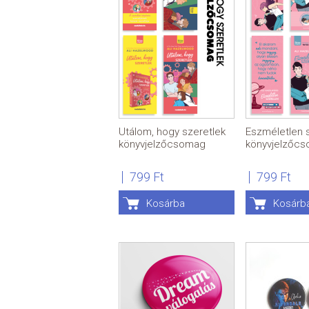
Utálom, hogy szeretlek
Eszméletlen 
könyvjelzőcsomag
könyvjelzőc
799 Ft
799 Ft
Kosárba
Kosárb