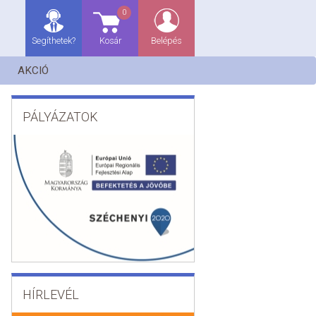
0
Segíthetek?
Kosár
Belépés
AKCIÓ
PÁLYÁZATOK
HÍRLEVÉL