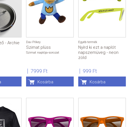
ző - Archie
Dav Pilkey
Egyéb termék
Szimat plüss
Nyírd ki ezt a naplót
napszemüveg - neon
Szimat naplója-sorozat
zöld
7999 Ft
999 Ft
a
Kosárba
Kosárba