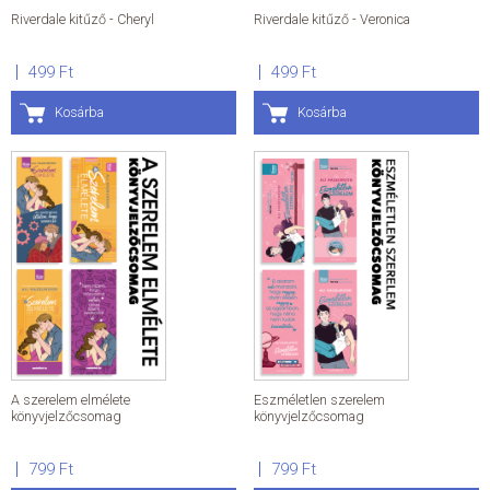
E-könyvek
Riverdale kitűző - Cheryl
Riverdale kitűző - Veronica
Dream válogatás
Dream válogatás
499 Ft
499 Ft
Fantasy
Szerelem
Kortárs
Kosárba
Kosárba
Krimi, thriller
Sci-fi, disztópia
Mont Blanc válogatás
Mont Blanc válogatás
Romantikus
Kortárs
Történelem
Krimi, thriller
Delfin könyvek
Passion válogatás
Pulse válogatás
Egyéb könyvek
Egyéb könyvek
Életvezetés
Kötelező olvasmányok
Akció
Segíthetek?
Hírek
Általános szerződési feltételek
A szerelem elmélete
Eszméletlen szerelem
Adatkezelési és adatvédelmi szabályzat
könyvjelzőcsomag
könyvjelzőcsomag
Kapcsolat
799 Ft
799 Ft