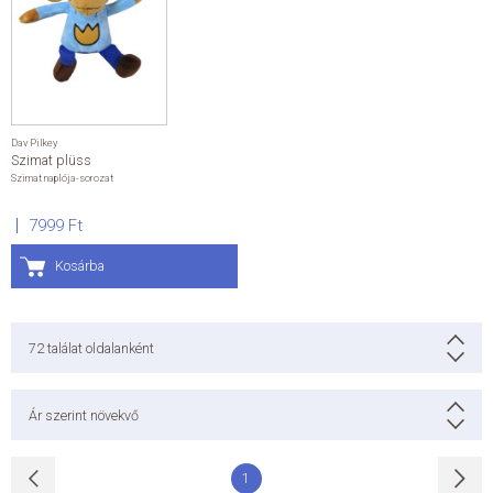
Dav Pilkey
Szimat plüss
Szimat naplója-sorozat
7999 Ft
Kosárba
72
találat oldalanként
Ár szerint növekvő
1