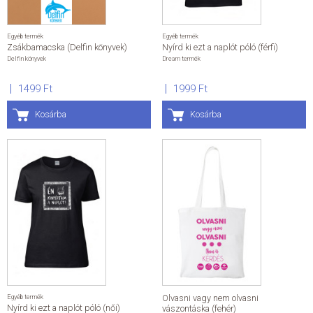
Egyéb termék
Egyéb termék
Zsákbamacska (Delfin könyvek)
Nyírd ki ezt a naplót póló (férfi)
Delfin könyvek
Dream termék
1499 Ft
1999 Ft
Kosárba
Kosárba
Egyéb termék
Olvasni vagy nem olvasni
Nyírd ki ezt a naplót póló (női)
vászontáska (fehér)