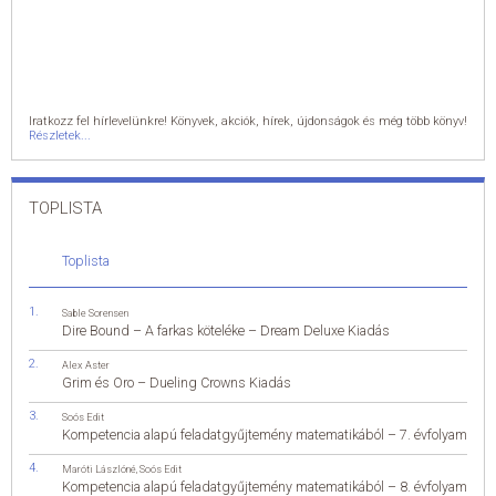
Iratkozz fel hírlevelünkre! Könyvek, akciók, hírek, újdonságok és még több könyv!
Részletek...
TOPLISTA
Toplista
Sable Sorensen
Dire Bound – A farkas köteléke – Dream Deluxe Kiadás
Alex Aster
Grim és Oro – Dueling Crowns Kiadás
Soós Edit
Kompetencia alapú feladatgyűjtemény matematikából – 7. évfolyam
Maróti Lászlóné
,
Soós Edit
Kompetencia alapú feladatgyűjtemény matematikából – 8. évfolyam