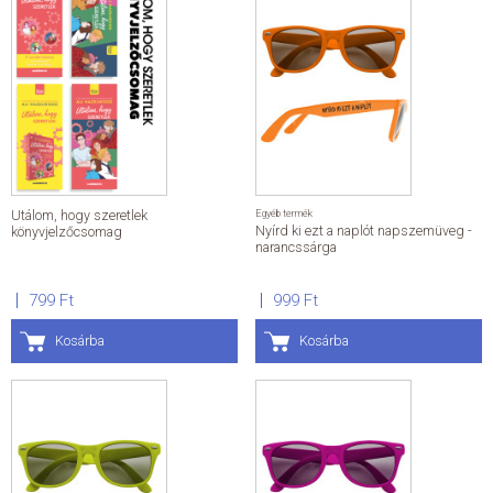
Utálom, hogy szeretlek
Egyéb termék
Nyírd ki ezt a naplót napszemüveg -
könyvjelzőcsomag
narancssárga
799 Ft
999 Ft
Kosárba
Kosárba