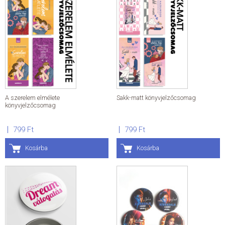
A szerelem elmélete
Sakk-matt könyvjelzőcsomag
könyvjelzőcsomag
799 Ft
799 Ft
Kosárba
Kosárba