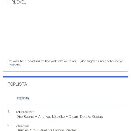
HÍRLEVÉL
Iratkozz fel hírlevelünkre! Könyvek, akciók, hírek, újdonságok és még több könyv!
Részletek...
TOPLISTA
Toplista
Sable Sorensen
Dire Bound – A farkas köteléke – Dream Deluxe Kiadás
Alex Aster
Grim és Oro – Dueling Crowns Kiadás