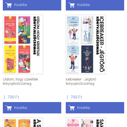
Kosárba
Kosárba
Utálom, hogy szeretlek
Icebreaker - Jégtörő
könyvjelzőcsomag
könyvjelzőcsomag
799 Ft
799 Ft
Kosárba
Kosárba