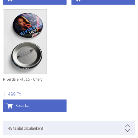
Riverdale kitűző - Cheryl
499 Ft
Kosárba
48
találat oldalanként