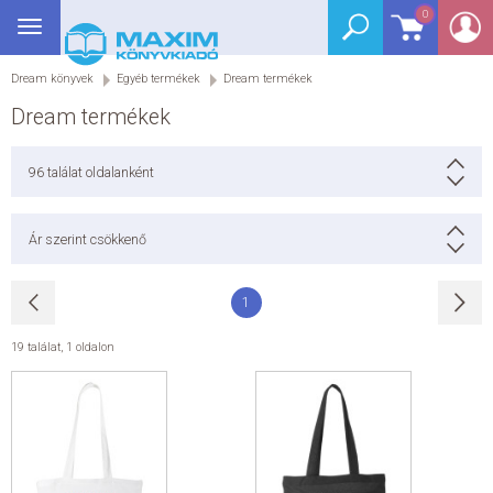
0
Toggle
BEJELENTKEZÉS
navigation
Dream könyvek
Egyéb termékek
Dream termékek
SEGÉDKÖNYV
Dream termékek
NYELVKÖNYV
96
találat oldalanként
GRIMM SZÓTÁR
Ár szerint csökkenő
DREAM KÖNYVEK
1
E-KÖNYVEK
19 találat
,
1 oldalon
AKCIÓ
SEGÍTHETEK?
HÍREK