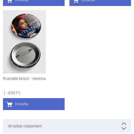
Riverdale kitűző - Veronica
499 Ft
Kosárba
96
találat oldalanként