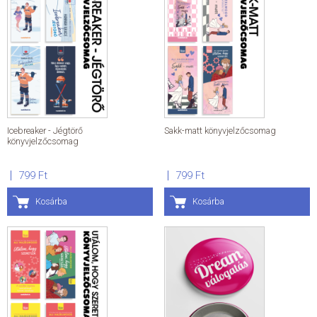
Icebreaker - Jégtörő
Sakk-matt könyvjelzőcsomag
könyvjelzőcsomag
799 Ft
799 Ft
Kosárba
Kosárba