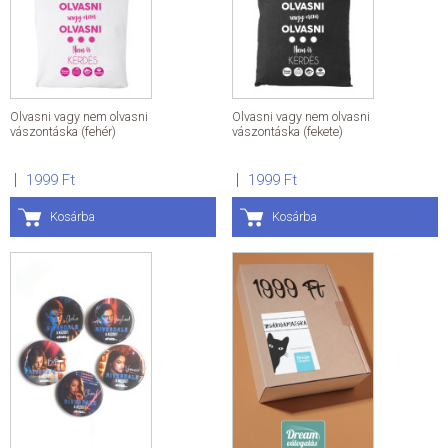
ÁLTALÁNOS SZERZŐDÉSI FELTÉTELEK
ADATKEZELÉSI ÉS ADATVÉDELMI SZABÁLYZAT
Olvasni vagy nem olvasni
Olvasni vagy nem olvasni
vászontáska (fehér)
vászontáska (fekete)
KAPCSOLAT
1999 Ft
1999 Ft
Kosárba
Kosárba