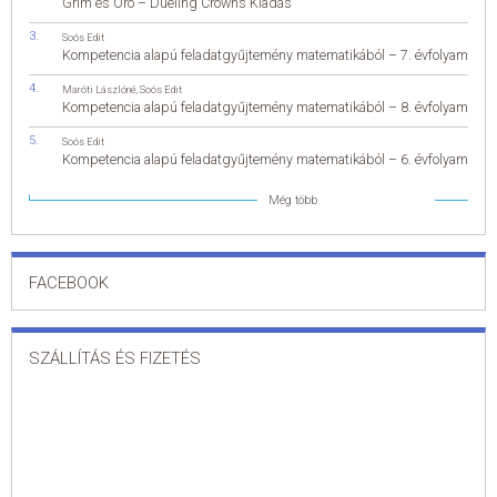
Grim és Oro – Dueling Crowns Kiadás
Soós Edit
Kompetencia alapú feladatgyűjtemény matematikából – 7. évfolyam
Maróti Lászlóné
,
Soós Edit
Kompetencia alapú feladatgyűjtemény matematikából – 8. évfolyam
Soós Edit
Kompetencia alapú feladatgyűjtemény matematikából – 6. évfolyam
Még több
FACEBOOK
SZÁLLÍTÁS ÉS FIZETÉS