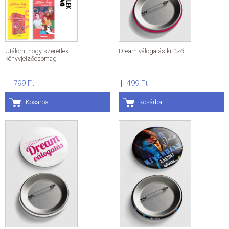
Utálom, hogy szeretlek
Dream válogatás kitűző
könyvjelzőcsomag
799 Ft
499 Ft
Kosárba
Kosárba