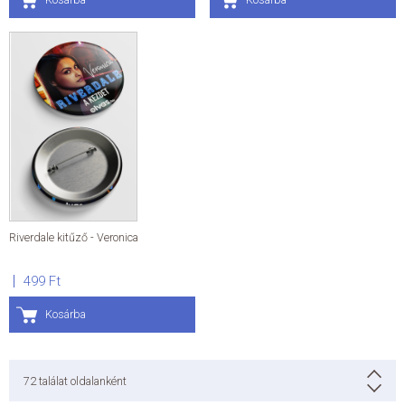
Riverdale kitűző - Veronica
499 Ft
Kosárba
72
találat oldalanként