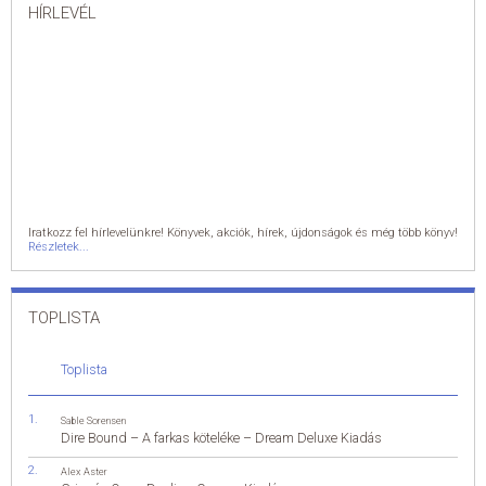
HÍRLEVÉL
Iratkozz fel hírlevelünkre! Könyvek, akciók, hírek, újdonságok és még több könyv!
Részletek...
TOPLISTA
Toplista
Sable Sorensen
Dire Bound – A farkas köteléke – Dream Deluxe Kiadás
Alex Aster