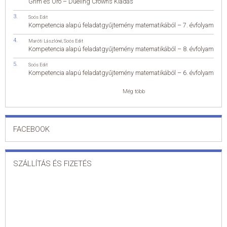
Grim és Oro – Dueling Crowns Kiadás
Soós Edit
Kompetencia alapú feladatgyűjtemény matematikából – 7. évfolyam
Maróti Lászlóné
,
Soós Edit
Kompetencia alapú feladatgyűjtemény matematikából – 8. évfolyam
Soós Edit
Kompetencia alapú feladatgyűjtemény matematikából – 6. évfolyam
Még több
FACEBOOK
SZÁLLÍTÁS ÉS FIZETÉS