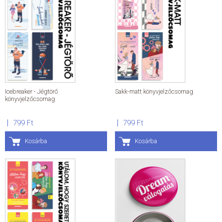
Icebreaker - Jégtörő
Sakk-matt könyvjelzőcsomag
könyvjelzőcsomag
799 Ft
799 Ft
Kosárba
Kosárba