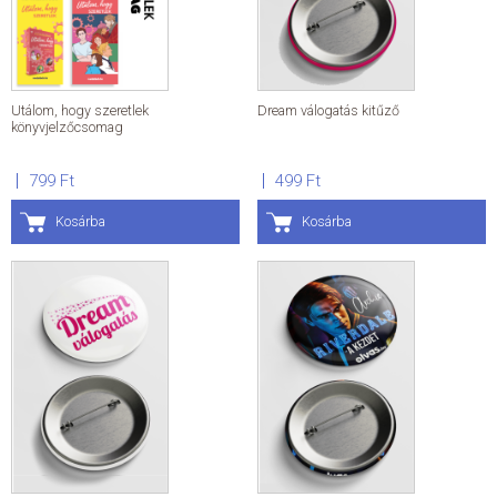
Utálom, hogy szeretlek
Dream válogatás kitűző
könyvjelzőcsomag
799 Ft
499 Ft
Kosárba
Kosárba