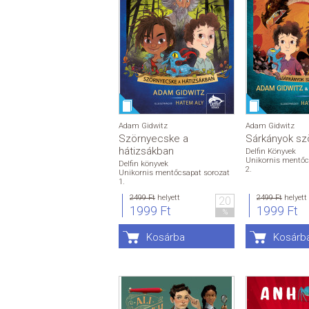
Adam Gidwitz
Adam Gidwitz
Szörnyecske a
Sárkányok s
hátizsákban
Delfin Könyvek
Unikornis mentőc
Delfin könyvek
2.
Unikornis mentőcsapat sorozat
1.
2499 Ft
helyett
2499 Ft
helyett
20
1999 Ft
1999 Ft
%
Kosárba
Kosárb