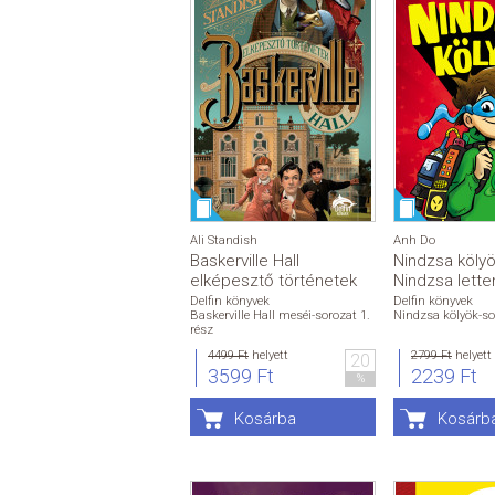
Ali Standish
Anh Do
Baskerville Hall
Nindzsa kölyök
elképesztő történetek
Nindzsa lett
Delfin könyvek
Delfin könyvek
Baskerville Hall meséi-sorozat 1.
Nindzsa kölyök-so
rész
4499 Ft
helyett
2799 Ft
helyett
20
3599 Ft
2239 Ft
%
Kosárba
Kosárb