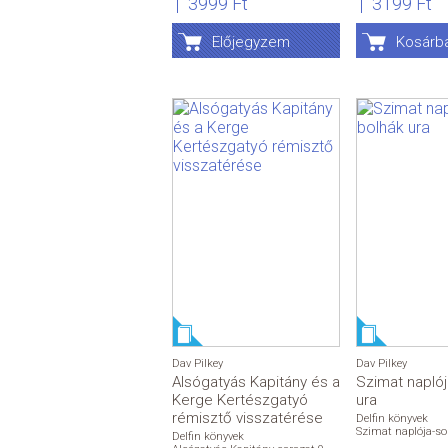
3999 Ft
3199 Ft
Előjegyzem
Kosárb
Dav Pilkey
Dav Pilkey
Alsógatyás Kapitány és a
Szimat naplój
Kerge Kertészgatyó
ura
rémisztő visszatérése
Delfin könyvek
Szimat naplója-sor
Delfin könyvek