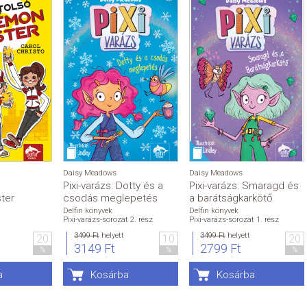
Daisy Meadows
Daisy Meadows
Pixi-varázs: Dotty és a
Pixi-varázs: Smaragd és
ter
csodás meglepetés
a barátságkarkötő
Delfin könyvek
Delfin könyvek
Pixi-varázs-sorozat 2. rész
Pixi-varázs-sorozat 1. rész
3499 Ft
helyett
3499 Ft
helyett
20
10
20
3149 Ft
2799 Ft
%
%
%
a
Kosárba
Kosárba