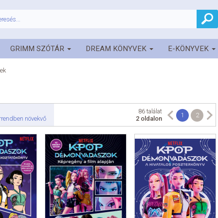
GRIMM SZÓTÁR
DREAM KÖNYVEK
E-KÖNYVEK
ek
86 találat
1
2
rrendben növekvő
2 oldalon