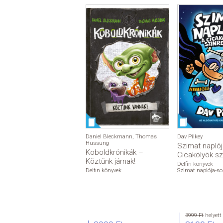
Daniel Bleckmann
,
Thomas
Dav Pilkey
Hussung
Szimat naplój
Koboldkrónikák –
Cicakölyök sz
Köztünk járnak!
Delfin könyvek
Delfin könyvek
Szimat naplója-sor
3999 Ft
helyett