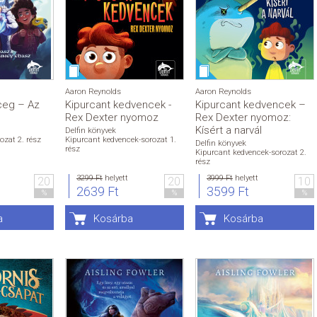
Aaron Reynolds
Aaron Reynolds
ceg – Az
Kipurcant kedvencek -
Kipurcant kedvencek –
Rex Dexter nyomoz
Rex Dexter nyomoz:
Kísért a narvál
Delfin könyvek
ozat 2. rész
Kipurcant kedvencek-sorozat 1.
Delfin könyvek
rész
Kipurcant kedvencek-sorozat 2.
rész
3299 Ft
helyett
3999 Ft
helyett
20
20
10
2639 Ft
3599 Ft
%
%
%
a
Kosárba
Kosárba