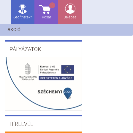
0
Segíthetek?
Kosár
Belépés
AKCIÓ
PÁLYÁZATOK
HÍRLEVÉL