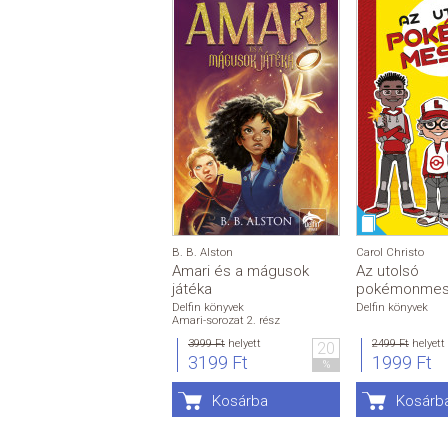
B. B. Alston
Carol Christo
Amari és a mágusok
Az utolsó
játéka
pokémonmes
Delfin könyvek
Delfin könyvek
Amari-sorozat 2. rész
3999 Ft
helyett
2499 Ft
helyett
20
3199 Ft
1999 Ft
%
Kosárba
Kosárb