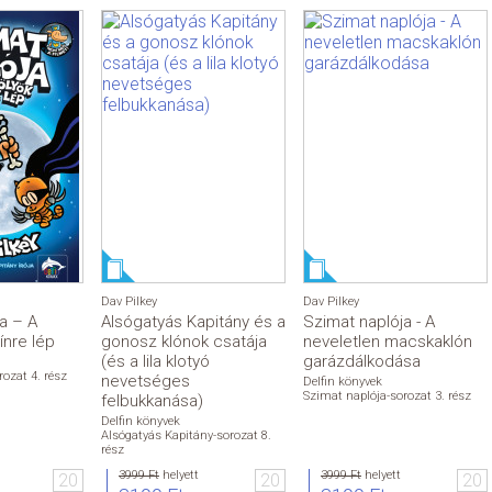
Dav Pilkey
Dav Pilkey
a – A
Alsógatyás Kapitány és a
Szimat naplója - A
ínre lép
gonosz klónok csatája
neveletlen macskaklón
(és a lila klotyó
garázdálkodása
ozat 4. rész
nevetséges
Delfin könyvek
Szimat naplója-sorozat 3. rész
felbukkanása)
Delfin könyvek
Alsógatyás Kapitány-sorozat 8.
rész
3999 Ft
helyett
3999 Ft
helyett
20
20
20