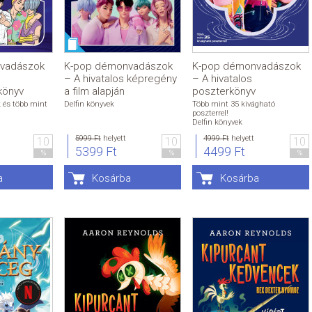
vadászok
K-pop démonvadászok
K-pop démonvadászok
– A hivatalos képregény
– A hivatalos
könyv
a film alapján
poszterkönyv
k és több mint
Delfin könyvek
Több mint 35 kivágható
poszterrel!
Delfin könyvek
5999 Ft
helyett
4999 Ft
helyett
10
10
10
5399 Ft
4499 Ft
%
%
%
a
Kosárba
Kosárba