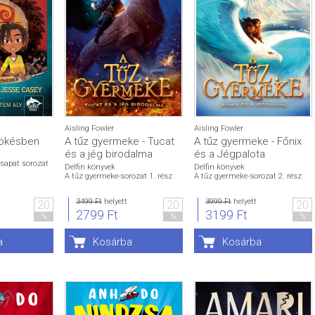
Aisling Fowler
Aisling Fowler
zökésben
A tűz gyermeke - Tucat
A tűz gyermeke - Főnix
és a jég birodalma
és a Jégpalota
sapat sorozat
Delfin könyvek
Delfin könyvek
A tűz gyermeke-sorozat 1. rész
A tűz gyermeke-sorozat 2. rész
3499 Ft
helyett
3999 Ft
helyett
20
20
20
2799 Ft
3199 Ft
%
%
%
a
Kosárba
Kosárba