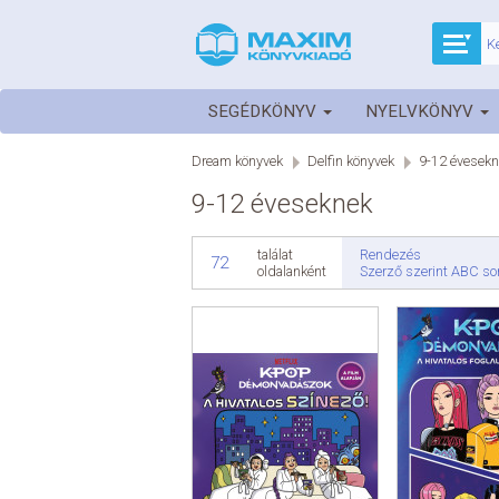
SEGÉDKÖNYV
NYELVKÖNYV
Dream könyvek
Delfin könyvek
9-12 évesekn
9-12 éveseknek
Rendezés
találat
72
Szerző szerint ABC so
oldalanként