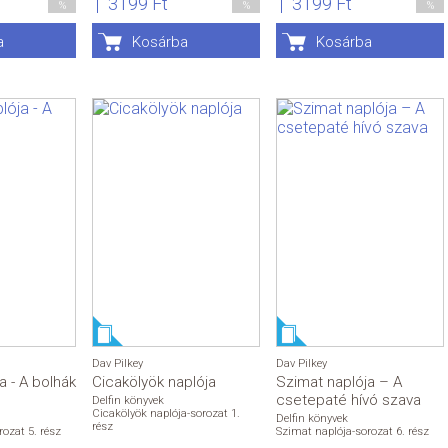
3199 Ft
3199 Ft
%
%
%
a
Kosárba
Kosárba
Dav Pilkey
Dav Pilkey
a - A bolhák
Cicakölyök naplója
Szimat naplója – A
csetepaté hívó szava
Delfin könyvek
Cicakölyök naplója-sorozat 1.
Delfin könyvek
rész
ozat 5. rész
Szimat naplója-sorozat 6. rész