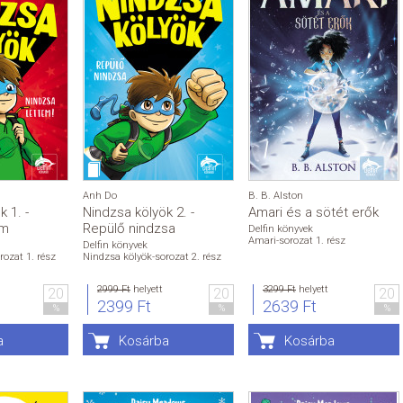
Anh Do
B. B. Alston
 1. -
Nindzsa kölyök 2. -
Amari és a sötét erők
em
Repülő nindzsa
Delfin könyvek
Amari-sorozat 1. rész
Delfin könyvek
rozat 1. rész
Nindzsa kölyök-sorozat 2. rész
2999 Ft
helyett
3299 Ft
helyett
20
20
20
2399 Ft
2639 Ft
%
%
%
a
Kosárba
Kosárba