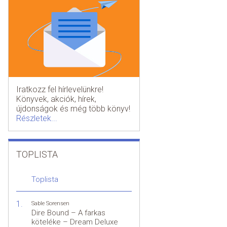
Iratkozz fel hírlevelünkre!
Könyvek, akciók, hírek,
újdonságok és még több könyv!
Részletek...
TOPLISTA
Toplista
Sable Sorensen
Dire Bound – A farkas
köteléke – Dream Deluxe