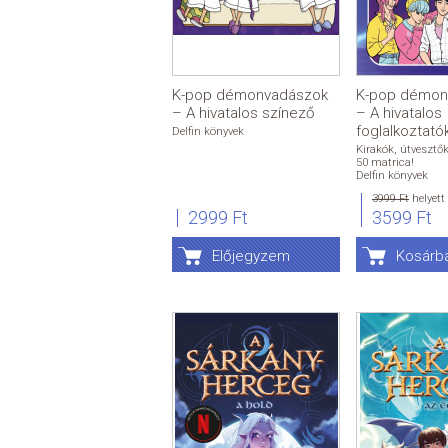
K-pop démonvadászok
K-pop démon
– A hivatalos színező
– A hivatalos
foglalkoztató
Delfin könyvek
Kirakók, útvesztő
50 matrica!
Delfin könyvek
3999 Ft
helyett
2999 Ft
3599 Ft
Előjegyzem
Kosárb