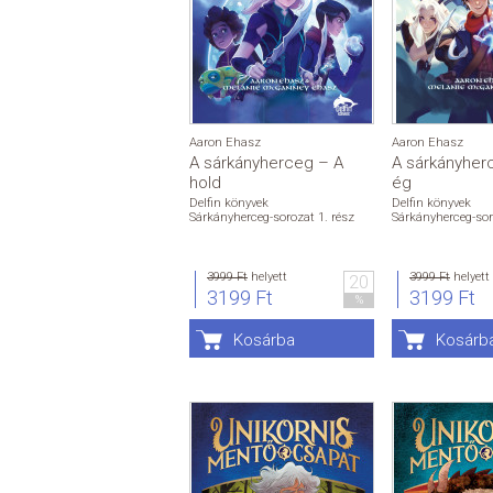
Aaron Ehasz
Aaron Ehasz
A sárkányherceg – A
A sárkányher
hold
ég
Delfin könyvek
Delfin könyvek
Sárkányherceg-sorozat 1. rész
Sárkányherceg-sor
3999 Ft
helyett
3999 Ft
helyett
20
3199 Ft
3199 Ft
%
Kosárba
Kosárb